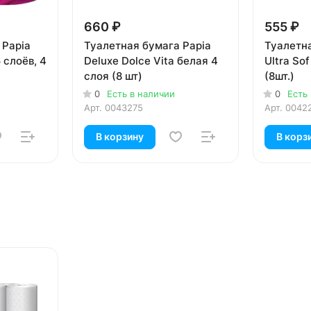
660 ₽
555 ₽
 Papia
Туалетная бумага Papia
Туалетн
 слоёв, 4
Deluxe Dolce Vita белая 4
Ultra So
слоя (8 шт)
(8шт.)
0
Есть в наличии
0
Есть
Арт.
0043275
Арт.
0042
В корзину
В корз