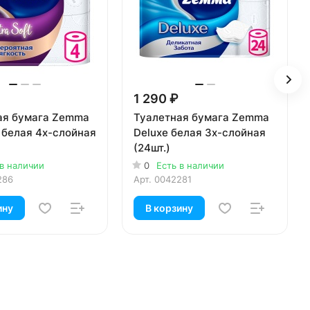
1 290 ₽
ая бумага Zemma
Туалетная бумага Zemma
f белая 4х-слойная
Deluxe белая 3х-слойная
(24шт.)
 в наличии
0
Есть в наличии
286
Арт.
0042281
ину
В корзину