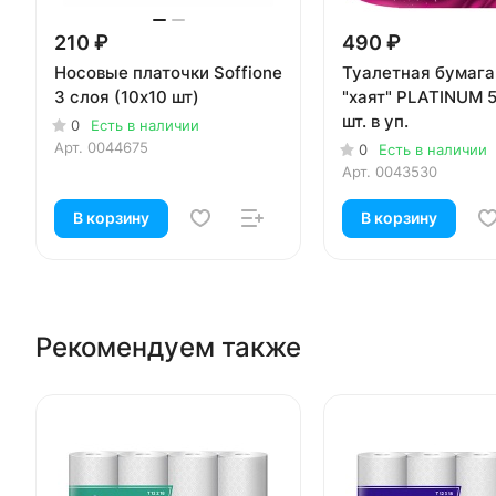
210 ₽
490 ₽
Носовые платочки Soffione
Туалетная бумага
3 слоя (10х10 шт)
"хаят" PLATINUM 5
шт. в уп.
0
Есть в наличии
Арт.
0044675
0
Есть в наличии
Арт.
0043530
В корзину
В корзину
Рекомендуем также