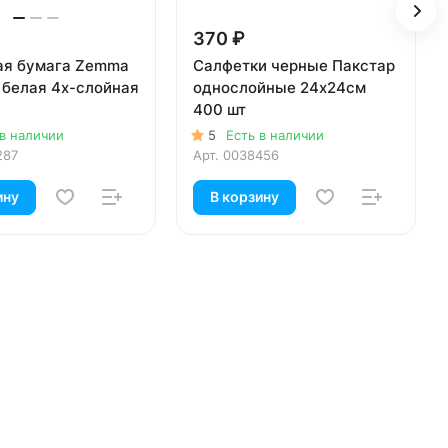
370 ₽
ая бумага Zemma
Салфетки черные Пакстар
f белая 4х-слойная
однослойные 24х24см
400 шт
 в наличии
5
Есть в наличии
287
Арт.
0038456
ину
В корзину