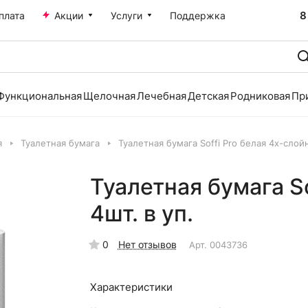
8
плата
Акции
Услуги
Поддержка
Функциональная
Щелочная
Лечебная
Детская
Родниковая
Пр
я
Туалетная бумага
Туалетная бумага Soffi Pro белая 4х-слойн
Туалетная бумага So
4шт. в уп.
0
Нет отзывов
Арт.
0043736
Характеристики