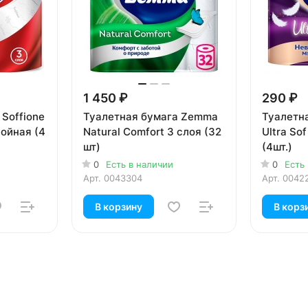
1 450 ₽
290 ₽
Soffione
Туалетная бумага Zemma
Туалетн
лойная (4
Natural Comfort 3 слоя (32
Ultra So
шт)
(4шт.)
0
Есть в наличии
0
Есть
Арт.
0043304
Арт.
0042
В корзину
В корз