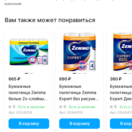
компаний.
Вам также может понравиться
665 ₽
690 ₽
360 ₽
Бумажные
Бумажные
Бумажные
полотенца Zemma
полотенца Zemma
полотенц
белые 2х-слойные
Expert без рисунка
Expert Дек
(8 шт)
3х-слойные (4 шт)
рисунком 
0
0
0
Есть в наличии
Есть в наличии
Есть в
слойные (2
Арт.
0044418
Арт.
0044416
Арт.
004441
В корзину
В корзину
В кор