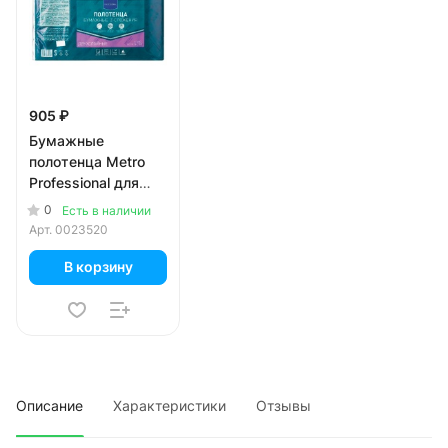
905 ₽
Бумажные
полотенца Metro
Professional для
диспенсера белые
0
Есть в наличии
2 слоя, 23 х 21,5 см
Арт.
0023520
(190 листов х 5 шт)
В корзину
Описание
Характеристики
Отзывы