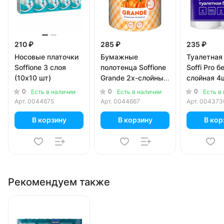
210 ₽
285 ₽
235 ₽
Носовые платочки
Бумажные
Туалетная
Soffione 3 слоя
полотенца Soffione
Soffi Pro б
(10х10 шт)
Grande 2х-слойные
слойная 4ш
450 листов
0
0
0
Есть в наличии
Есть в наличии
Есть в
Арт.
0044675
Арт.
0044667
Арт.
004373
В корзину
В корзину
В кор
Рекомендуем также