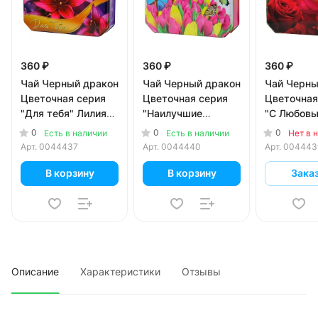
360 ₽
360 ₽
360 ₽
Чай Черный дракон
Чай Черный дракон
Чай Черны
Цветочная серия
Цветочная серия
Цветочная
"Для тебя" Лилия
"Наилучшие
"С Любовь
80 гр
пожелания!"
80 гр
0
0
0
Есть в наличии
Есть в наличии
Нет в 
Тюльпаны 80 гр
Арт.
0044437
Арт.
0044440
Арт.
004443
В корзину
В корзину
Зака
Описание
Характеристики
Отзывы