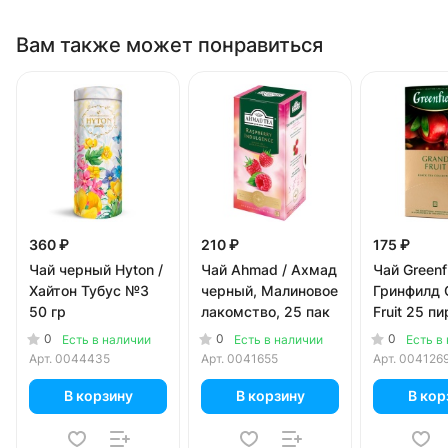
Вам также может понравиться
360 ₽
210 ₽
175 ₽
Чай черный Hyton /
Чай Ahmad / Ахмад
Чай Greenfi
Хайтон Тубус №3
черный, Малиновое
Гринфилд 
50 гр
лакомство, 25 пак
Fruit 25 пи
0
0
0
Есть в наличии
Есть в наличии
Есть в
Арт.
0044435
Арт.
0041655
Арт.
004126
В корзину
В корзину
В кор