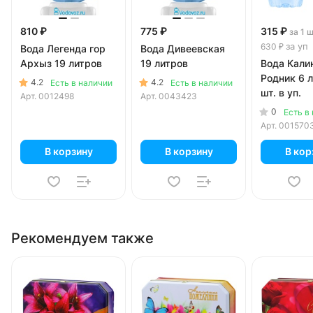
810 ₽
775 ₽
315 ₽
за 1 
за уп
630 ₽
Вода Легенда гор
Вода Дивеевская
Архыз 19 литров
19 литров
Вода Кали
Родник 6 л
4.2
4.2
Есть в наличии
Есть в наличии
шт. в уп.
Арт.
0012498
Арт.
0043423
0
Есть в
Арт.
001570
В корзину
В корзину
В кор
Рекомендуем также