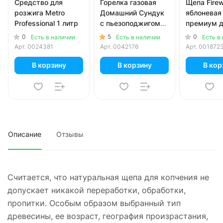
Средство для
Горелка газовая
Щепа Fire
розжига Metro
Домашний Сундук
яблоневая
Professional 1 литр
с пьезоподжигом
премиум 
универсальная
копчения 
0
5
0
Есть в наличии
Есть в наличии
Есть в
Арт.
0024381
Арт.
0042176
Арт.
001872
В корзину
В корзину
В кор
Описание
Отзывы
Считается, что натуральная щепа для копчения не
допускает никакой переработки, обработки,
пропитки. Особым образом выбранный тип
древесины, ее возраст, география произрастания,