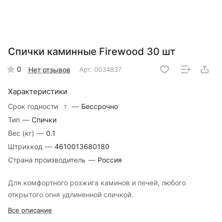
Спички каминные Firewood 30 шт
0
Нет отзывов
Арт.
0034837
Характеристики
Срок годности
—
Бессрочно
?
Тип
—
Спички
Вес (кг)
—
0.1
Штрихкод
—
4610013680180
Страна производитель
—
Россия
Для комфортного розжига каминов и печей, любого
открытого огня удлиненной спичкой.
Все описание