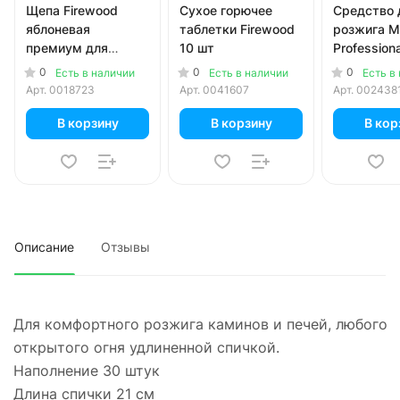
Щепа Firewood
Сухое горючее
Средство 
яблоневая
таблетки Firewood
розжига M
премиум для
10 шт
Professiona
копчения 200 гр
0
0
0
Есть в наличии
Есть в наличии
Есть в
Арт.
0018723
Арт.
0041607
Арт.
002438
В корзину
В корзину
В кор
Описание
Отзывы
Для комфортного розжига каминов и печей, любого
открытого огня удлиненной спичкой.
Наполнение 30 штук
Длина спички 21 см