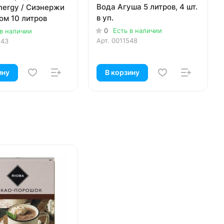
Вода Агуша 5 литров, 4 шт.
nergy / Сиэнержи
в уп.
ом 10 литров
0
Есть в наличии
 в наличии
Арт.
0011548
143
ину
В корзину