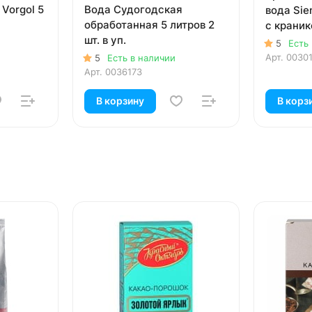
Vorgol 5
Вода Судогодская
вода Sie
обработанная 5 литров 2
с краник
шт. в уп.
5
Есть
Арт.
0030
5
Есть в наличии
Арт.
0036173
В корзину
В корз