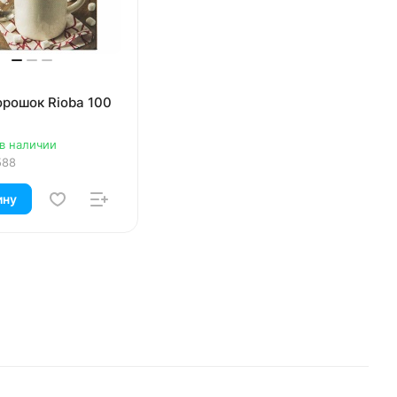
орошок Rioba 100
 в наличии
588
ину