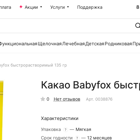
8
плата
Акции
Услуги
Поддержка
Функциональная
Щелочная
Лечебная
Детская
Родниковая
Пр
byfox быстрорастворимый 135 гр
Какао Babyfox быс
0
Нет отзывов
Арт.
0038876
Характеристики
Упаковка
—
Мягкая
?
Срок годности
—
12 месяцев
?