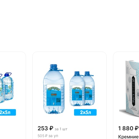
253 ₽
1 880 ₽
за 1 шт
за уп
505 ₽
Кремние