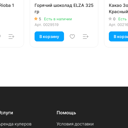
ioba 1
Горячий шоколад ELZA 325
Какао З
гр
Красный
5
Есть в наличии
0
Есть
Арт.
0029519
Арт.
0021
В корзину
В корз
Услуги
Помощь
Аренда кулеров
Условия доставки