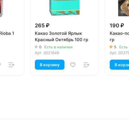
265 ₽
190 ₽
ioba 1
Какао Золотой Ярлык
Какао-п
Красный Октябрь 100 гр
гр
0
Есть в наличии
5
Есть
Арт.
0021649
Арт.
0037
В корзину
В корз