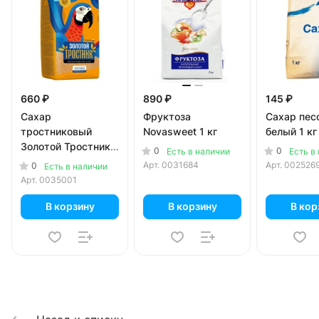
660 ₽
890 ₽
145 ₽
Сахар
Фруктоза
Сахар пес
тростниковый
Novasweet 1 кг
белый 1 кг
Золотой Тростник
0
0
Есть в наличии
Есть в
нерафинированный
Арт.
0031684
Арт.
002526
0
Есть в наличии
900 гр
Арт.
0035001
В корзину
В корзину
В кор