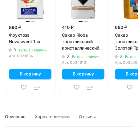
890 ₽
410 ₽
660 ₽
Фруктоза
Сахар Rioba
Сахар
Novasweet 1 кг
тростниковый
тростнико
кристаллический
Золотой Т
0
Есть в наличии
нерафинированный
нерафини
Арт.
0031684
0
0
Есть в наличии
Есть в
900 гр
900 гр
Арт.
0034913
Арт.
003500
В корзину
В корзину
В кор
Описание
Характеристики
Отзывы