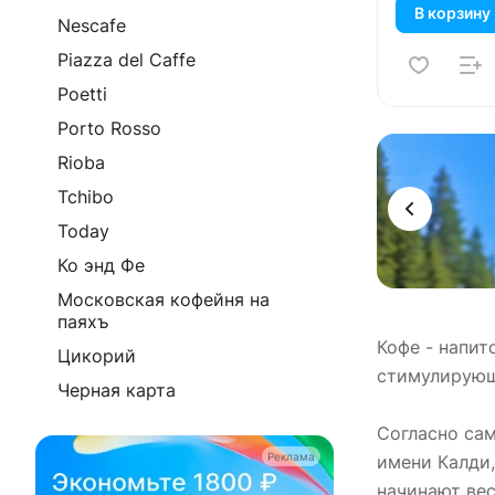
В корзину
Nescafe
Piazza del Caffe
Poetti
Porto Rosso
Реклама
Rioba
Tchibo
Today
Ко энд Фе
Московская кофейня на
паяхъ
Кофе - напит
Цикорий
стимулирующ
Черная карта
Согласно са
Реклама
имени Калди,
начинают вес