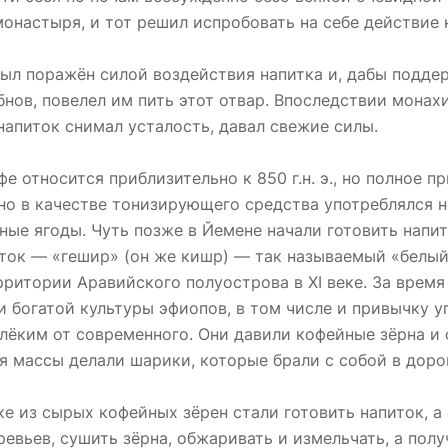
онастыря, и тот решил испробовать на себе действие 
ыл поражён силой воздействия напитка и, дабы подде
нов, повелел им пить этот отвар. Впоследствии монах
апиток снимал усталость, давал свежие силы.
е относится приблизительно к 850 г.н. э., но полное п
о в качестве тонизирующего средства употреблялся н
ые ягоды. Чуть позже в Йемене начали готовить напи
ток — «гешир» (он же кишр) — так называемый «белый
рритории Аравийского полуострова в XI веке. За время
 богатой культуры эфиопов, в том числе и привычку у
алёким от современного. Они давили кофейные зёрна 
 массы делали шарики, которые брали с собой в доро
еке из сырых кофейных зёрен стали готовить напиток, 
евьев, сушить зёрна, обжаривать и измельчать, а пол