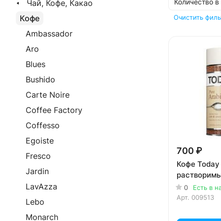
Количество в
Чай, Кофе, Какао
Кофе
Очистить филь
Ambassador
Aro
Blues
Bushido
Carte Noire
Coffee Factory
Coffesso
Egoiste
700 ₽
Fresco
Кофе Today 
Jardin
растворимы
LavAzza
0
Есть в н
Арт.
009513
Lebo
Monarch