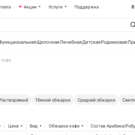
8
плата
Акции
Услуги
Поддержка
Функциональная
Щелочная
Лечебная
Детская
Родниковая
Пр
 кофе
Растворимый
Тёмной обжарки
Средней обжарки
Светл
Цена
Вид
Обжарка кофе
Состав Арабика/Роб