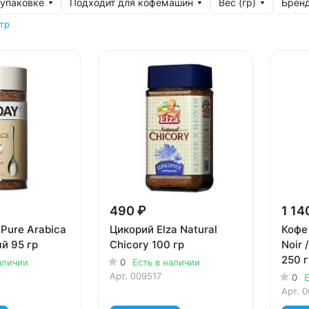
 упаковке
Подходит для кофемашин
Вес (гр)
Брен
тр
490 ₽
1 14
Pure Arabica
Цикорий Elza Natural
Кофе
й 95 гр
Chicory 100 гр
Noir 
250 г
аличии
0
Есть в наличии
Арт.
009517
0
Е
Арт.
0