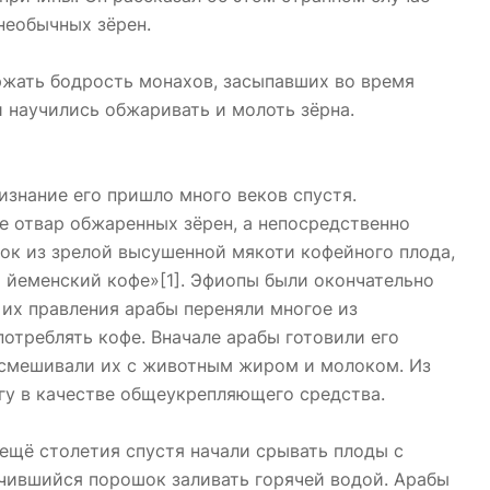
необычных зёрен.
ржать бодрость монахов, засыпавших во время
и научились обжаривать и молоть зёрна.
ризнание его пришло много веков спустя.
е отвар обжаренных зёрен, а непосредственно
ток из зрелой высушенной мякоти кофейного плода,
 йеменский кофе»[1]. Эфиопы были окончательно
 их правления арабы переняли многое из
потреблять кофе. Вначале арабы готовили его
и смешивали их с животным жиром и молоком. Из
гу в качестве общеукрепляющего средства.
а ещё столетия спустя начали срывать плоды с
учившийся порошок заливать горячей водой. Арабы