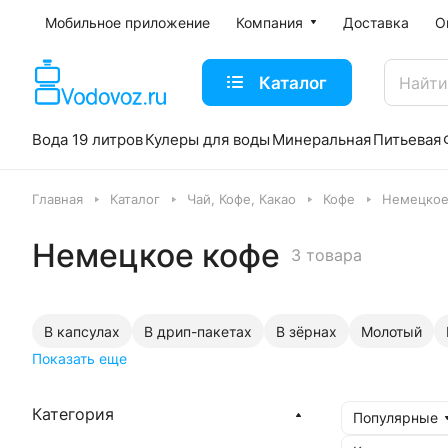
Мобильное приложение
Компания
Доставка
О
Каталог
Вода 19 литров
Кулеры для воды
Минеральная
Питьевая
Главная
Каталог
Чай, Кофе, Какао
Кофе
Немецкое
Немецкое кофе
3 товара
В капсулах
В дрип-пакетах
В зёрнах
Молотый
Показать еще
Категория
Популярные