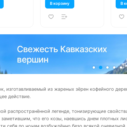
В корзину
В к
ок, изготавливаемый из жареных зёрен кофейного дер
ее действие.
мой распространённой легенде, тонизирующие свойств
 заметившим, что его козы, наевшись днем плотных ли
ти себя по ночам возбуждённо безо всякой очевидной 