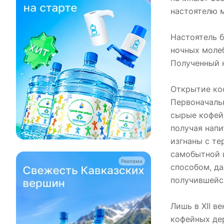
настоятелю м
Настоятель б
ночных молеб
Полученный н
Открытие коф
Первоначальн
сырые кофейн
получая напи
изгнаны с те
самобытной и
Реклама
способом, д
получившейся
Лишь в XII в
кофейных дер