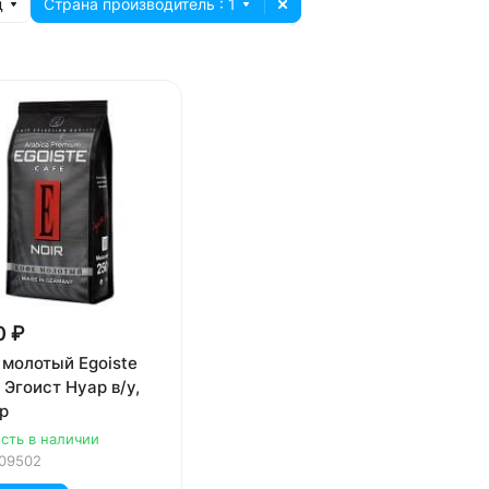
д
Страна производитель
: 1
0 ₽
 молотый Egoiste
/ Эгоист Нуар в/у,
р
сть в наличии
09502