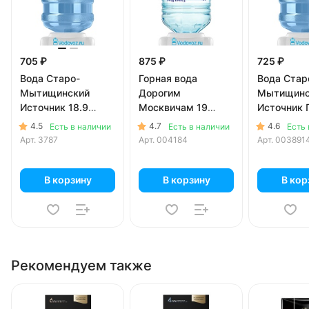
705 ₽
875 ₽
725 ₽
Вода Старо-
Горная вода
Вода Стар
Мытищинский
Дорогим
Мытищинс
Источник 18.9
Москвичам 19
Источник
литров
литров в
18.9 литро
4.5
4.7
4.6
Есть в наличии
Есть в наличии
Есть 
одноразовой таре
Арт.
3787
Арт.
004184
Арт.
003891
В корзину
В корзину
В кор
Рекомендуем также