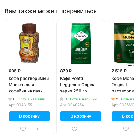
Вам также может понравиться
605 ₽
870 ₽
2 515 ₽
Кофе растворимый
Кофе Poetti
Кофе Mona
Московская
Leggenda Original
Original
кофейня на паях
зерно 250 гр
раствори
Суаре 95 гр
сублимир
0
0
5
Есть в наличии
Есть в наличии
Есть в
500 гр
Арт.
0043155
Арт.
0040254
Арт.
003686
В корзину
В корзину
В кор