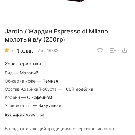
Jardin / Жардин Espresso di Milano
молотый в/у (250гр)
5
1 отзыв
Арт.
18382
Характеристики
Вид
—
Молотый
Обжарка кофе
—
Темная
Состав Арабика/Робуста
—
100% арабика
Кофеин
—
С кофеином
Упаковка
—
Вакуумная
?
Все характеристики
Бренд, отвечающий традициям североитальянского