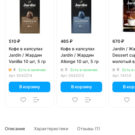
510 ₽
465 ₽
670 ₽
Кофе в капсулах
Кофе в капсулах
Jardin / Ж
Jardin / Жардин
Jardin / Жардин
Dessert cu
Vanillia 10 шт, 5 гр
Allonge 10 шт, 5 гр
молотый в
(250гр)
4
0
0
Есть в наличии
Есть в наличии
Есть в
Арт.
0042214
Арт.
0042213
Арт.
14314
В корзину
В корзину
В кор
Описание
Характеристики
Отзывы (1)