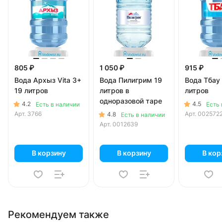
805 ₽
1 050 ₽
915 ₽
Вода Архыз Vita 3+
Вода Пилигрим 19
Вода Тбау
19 литров
литров в
литров
одноразовой таре
4.2
4.5
Есть в наличии
Есть 
Арт.
3766
Арт.
002572
4.8
Есть в наличии
Арт.
0012639
В корзину
В корзину
В кор
Рекомендуем также