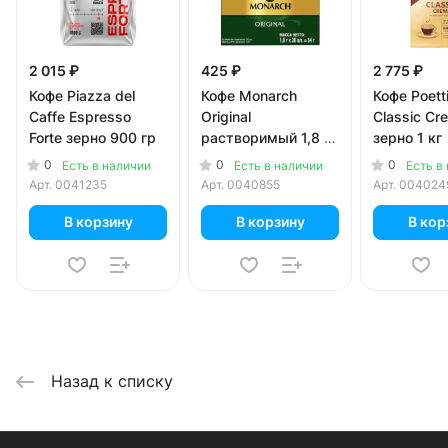
2 015 ₽
425 ₽
2 775 ₽
Кофе Piazza del
Кофе Monarch
Кофе Poetti
Caffe Espresso
Original
Classic Cr
Forte зерно 900 гр
растворимый 1,8 гр
зерно 1 кг
х 30 пак
0
0
0
Есть в наличии
Есть в наличии
Есть в
Арт.
0041235
Арт.
0040855
Арт.
004024
В корзину
В корзину
В кор
Назад к списку