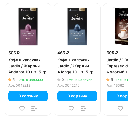
505 ₽
465 ₽
695 ₽
Кофе в капсулах
Кофе в капсулах
Jardin / Ж
Jardin / Жардин
Jardin / Жардин
Espresso d
Andante 10 шт, 5 гр
Allonge 10 шт, 5 гр
молотый в
(250гр)
5
0
5
Есть в наличии
Есть в наличии
Есть в
Арт.
0042212
Арт.
0042213
Арт.
18382
В корзину
В корзину
В кор