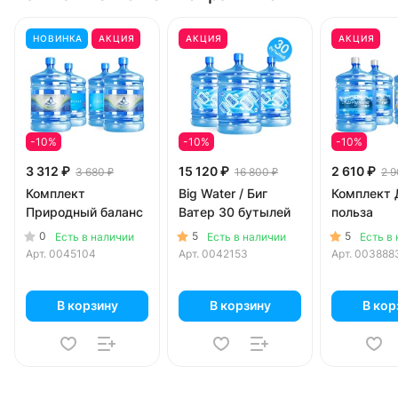
НОВИНКА
АКЦИЯ
АКЦИЯ
АКЦИЯ
-10%
-10%
-10%
3 312 ₽
15 120 ₽
2 610 ₽
3 680 ₽
16 800 ₽
2 9
Комплект
Big Water / Биг
Комплект 
Природный баланс
Ватер 30 бутылей
польза
0
5
5
Есть в наличии
Есть в наличии
Есть в
Арт.
0045104
Арт.
0042153
Арт.
003888
В корзину
В корзину
В кор