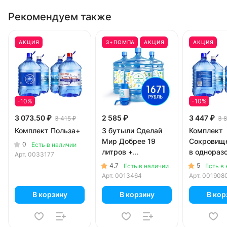
Рекомендуем также
АКЦИЯ
3+ПОМПА
АКЦИЯ
АКЦИЯ
-10%
-10%
3 073.50 ₽
2 585 ₽
3 447 ₽
3 415 ₽
3 
Комплект Польза+
3 бутыли Сделай
Комплект
Мир Добрее 19
Сокровище
0
Есть в наличии
литров +
в однораз
Арт.
0033177
механическая
4.7
5
Есть в наличии
Есть в
помпа
Арт.
0013464
Арт.
001908
В корзину
В корзину
В кор