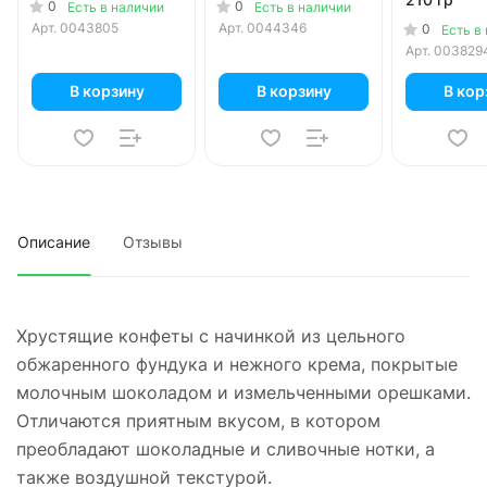
0
0
Есть в наличии
Есть в наличии
Арт.
0043805
Арт.
0044346
0
Есть в
Арт.
003829
В корзину
В корзину
В кор
Описание
Отзывы
Хрустящие конфеты с начинкой из цельного
обжаренного фундука и нежного крема, покрытые
молочным шоколадом и измельченными орешками.
Отличаются приятным вкусом, в котором
преобладают шоколадные и сливочные нотки, а
также воздушной текстурой.