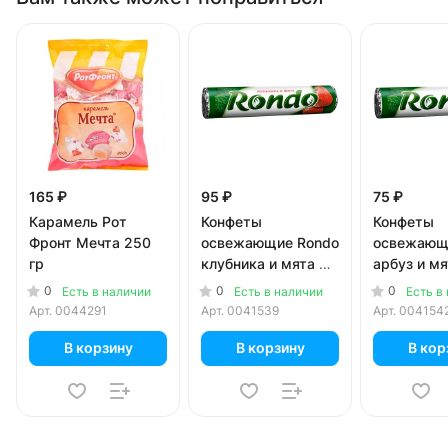
165 ₽
95 ₽
75 ₽
Карамель Рот
Конфеты
Конфеты
Фронт Мечта 250
освежающие Rondo
освежающ
гр
клубника и мята 30
арбуз и мя
гр
0
0
0
Есть в наличии
Есть в наличии
Есть в
Арт.
0044291
Арт.
0041539
Арт.
004154
В корзину
В корзину
В кор