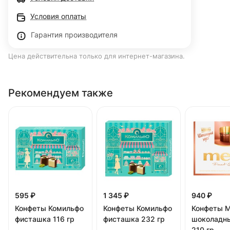
Условия оплаты
Гарантия производителя
Цена действительна только для интернет-магазина.
Рекомендуем также
595 ₽
1 345 ₽
940 ₽
Конфеты Комильфо
Конфеты Комильфо
Конфеты M
фисташка 116 гр
фисташка 232 гр
шоколадн
210 гр