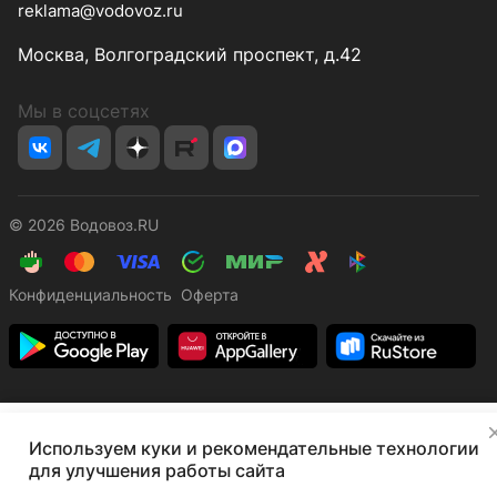
reklama@vodovoz.ru
Москва, Волгоградский проспект, д.42
Мы в соцсетях
© 2026 Водовоз.RU
Конфиденциальность
Оферта
✕
Используем куки и рекомендательные технологии
Главная
Каталог
Корзина
Избранные
Кабинет
Сравнение
для улучшения работы сайта