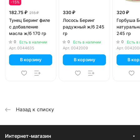
-15%
182.75 ₽
330 ₽
320 ₽
215 ₽
Тунец Беринг филе
Лосось Беринг
Горбуша Б
с добавление
радужный ж/б 245
натуральн
масла ж/б 170 гр
гр
245 гр
0
0
0
Есть в наличии
Есть в наличии
Есть в
Арт.
0044635
Арт.
0042009
Арт.
004200
В корзину
В корзину
В кор
Назад к списку
Интернет-магазин