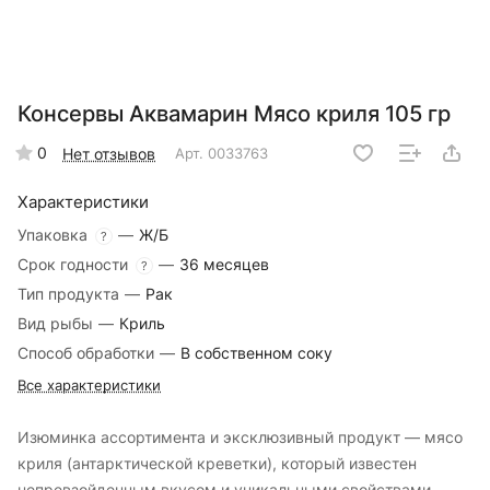
Консервы Аквамарин Мясо криля 105 гр
0
Нет отзывов
Арт.
0033763
Характеристики
Упаковка
—
Ж/Б
?
Срок годности
—
36 месяцев
?
Тип продукта
—
Рак
Вид рыбы
—
Криль
Способ обработки
—
В собственном соку
Все характеристики
Изюминка ассортимента и эксклюзивный продукт — мясо
криля (антарктической креветки), который известен
непревзойденным вкусом и уникальными свойствами.