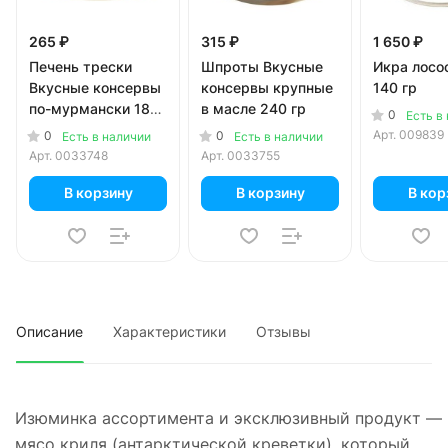
265 ₽
315 ₽
1 650 ₽
Печень трески
Шпроты Вкусные
Икра лосо
Вкусные консервы
консервы крупные
140 гр
по-мурмански 185
в масле 240 гр
0
Есть в
гр
Арт.
009839
0
0
Есть в наличии
Есть в наличии
Арт.
0033748
Арт.
0033755
В корзину
В корзину
В кор
Описание
Характеристики
Отзывы
Изюминка ассортимента и эксклюзивный продукт —
мясо криля (антарктической креветки), который