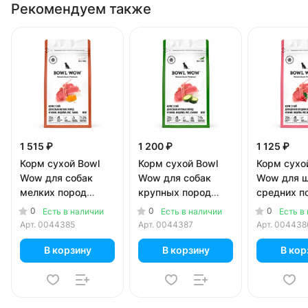
Рекомендуем также
1 515 ₽
1 200 ₽
1 125 ₽
Корм сухой Bowl
Корм сухой Bowl
Корм сухо
Wow для собак
Wow для собак
Wow для 
мелких пород
крупных пород
средних п
ягненок, индейка,
ягненок, индейка,
ягненок, и
0
0
0
Есть в наличии
Есть в наличии
Есть в
рис, тыква 800 гр
рис, цукини 800 гр
рис, брус
Арт.
0044385
Арт.
0044387
Арт.
004438
гр
В корзину
В корзину
В кор