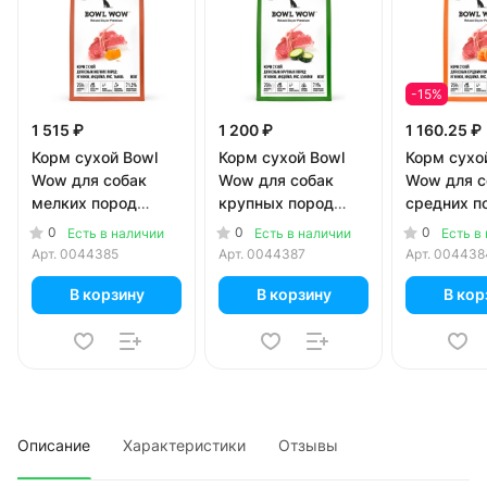
-15%
1 515 ₽
1 200 ₽
1 160.25 ₽
Корм сухой Bowl
Корм сухой Bowl
Корм сухо
Wow для собак
Wow для собак
Wow для с
мелких пород
крупных пород
средних п
ягненок, индейка,
ягненок, индейка,
ягненок, и
0
0
0
Есть в наличии
Есть в наличии
Есть в
рис, тыква 800 гр
рис, цукини 800 гр
рис, морк
Арт.
0044385
Арт.
0044387
Арт.
004438
гр
В корзину
В корзину
В кор
Описание
Характеристики
Отзывы