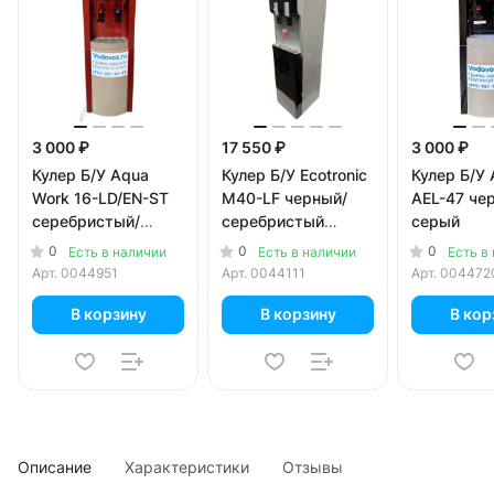
3 000 ₽
17 550 ₽
3 000 ₽
Кулер Б/У Aqua
Кулер Б/У Ecotronic
Кулер Б/У 
Work 16-LD/EN-ST
M40-LF черный/
AEL-47 че
серебристый/
серебристый
серый
красный
(холодильник 16
0
0
0
Есть в наличии
Есть в наличии
Есть в
литров)
Арт.
0044951
Арт.
0044111
Арт.
004472
В корзину
В корзину
В кор
Описание
Характеристики
Отзывы