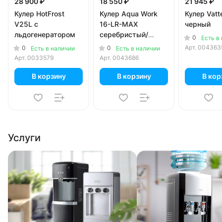
28 900 ₽
18 550 ₽
21 945 ₽
Кулер HotFrost
Кулер Aqua Work
Кулер Vat
V25L с
16-LR-MAX
черный
льдогенератором
серебристый/
0
Есть в
черный
Арт.
004363
0
0
Есть в наличии
Есть в наличии
Арт.
0033579
Арт.
0043686
В корзину
В корзину
В кор
Услуги