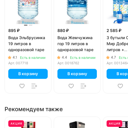
895 ₽
880 ₽
2 585 ₽
Вода Эльбрусинка
Вода Жемчужина
3 бутыли 
19 литров в
гор 19 литров в
Мир Добре
одноразовой таре
одноразовой таре
литров +
механичес
4.1
4.4
4.7
Есть в наличии
Есть в наличии
Есть 
помпа
Арт.
007718
Арт.
0018762
Арт.
001346
В корзину
В корзину
В кор
Рекомендуем также
АКЦИЯ
АКЦИЯ