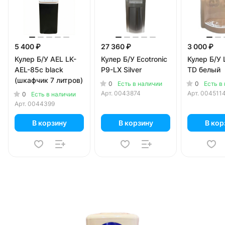
5 400 ₽
27 360 ₽
3 000 ₽
Кулер Б/У AEL LK-
Кулер Б/У Ecotronic
Кулер Б/У 
AEL-85c black
P9-LX Silver
TD белый
(шкафчик 7 литров)
0
0
Есть в наличии
Есть в
Арт.
0043874
Арт.
004511
0
Есть в наличии
Арт.
0044399
В корзину
В корзину
В кор