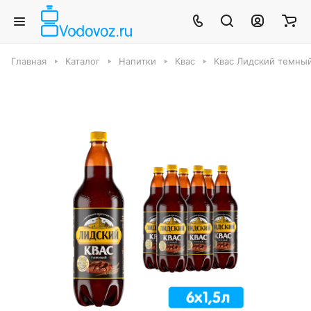
Главная
Каталог
Напитки
Квас
Квас Лидский темный 1