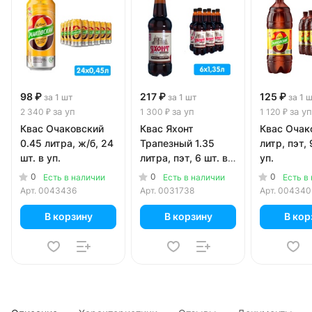
98 ₽
217 ₽
125 ₽
за 1 шт
за 1 шт
за 1 
за уп
за уп
за уп
2 340 ₽
1 300 ₽
1 120 ₽
Квас Очаковский
Квас Яхонт
Квас Очак
0.45 литра, ж/б, 24
Трапезный 1.35
литр, пэт, 
шт. в уп.
литра, пэт, 6 шт. в
уп.
уп.
0
0
0
Есть в наличии
Есть в наличии
Есть в
Арт.
0043436
Арт.
0031738
Арт.
004340
В корзину
В корзину
В кор