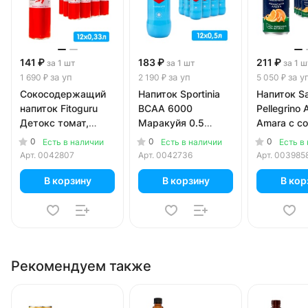
141 ₽
183 ₽
211 ₽
за 1 шт
за 1 шт
за 1 ш
за уп
за уп
за у
1 690 ₽
2 190 ₽
5 050 ₽
Сокосодержащий
Напиток Sportinia
Напиток S
напиток Fitoguru
ВСАА 6000
Pellegrino 
Детокс томат,
Маракуйя 0.5
Amara с с
базилик 0.33 литра,
литра, без газа,
горького 
0
0
0
Есть в наличии
Есть в наличии
Есть в
стекло, 12 шт. в уп.
пэт, 12 шт. в уп.
0.33 литра,
Арт.
0042807
Арт.
0042736
Арт.
003985
б, 24 шт. в
В корзину
В корзину
В кор
Рекомендуем также