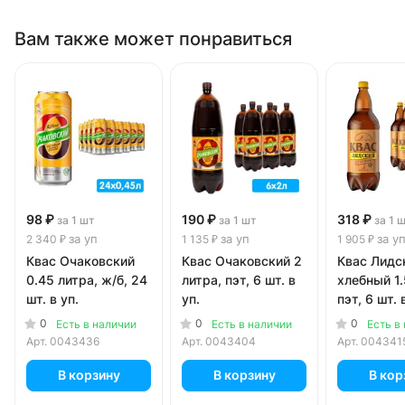
Вам также может понравиться
98 ₽
190 ₽
318 ₽
за 1 шт
за 1 шт
за 1 
за уп
за уп
за у
2 340 ₽
1 135 ₽
1 905 ₽
Квас Очаковский
Квас Очаковский 2
Квас Лидс
0.45 литра, ж/б, 24
литра, пэт, 6 шт. в
хлебный 1.
шт. в уп.
уп.
пэт, 6 шт. 
0
0
0
Есть в наличии
Есть в наличии
Есть в
Арт.
0043436
Арт.
0043404
Арт.
004341
В корзину
В корзину
В кор