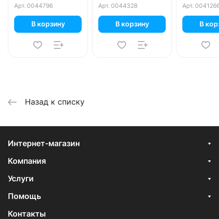
газ, пэт, 12 шт. в уп.
Арт.
0044796
Арт.
0044328
Арт.
004126
В корзину
В корзину
В кор
Назад к списку
Интернет-магазин
Компания
Услуги
Помощь
Контакты