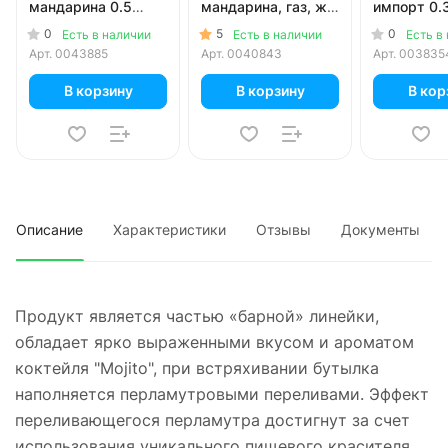
мандарина 0.5
мандарина, газ, ж/
импорт 0.3
литра, газ, стекло,
б, 0.33 литра, 12
ж/б, 24 шт.
0
5
0
Есть в наличии
Есть в наличии
Есть в
12 шт. в уп.
шт. в уп.
Арт.
0043885
Арт.
0040843
Арт.
003835
В корзину
В корзину
В кор
Описание
Характеристики
Отзывы
Документы
Продукт является частью «барной» линейки,
обладает ярко выраженными вкусом и ароматом
коктейля "Mojito", при встряхивании бутылка
наполняется перламутровыми переливами. Эффект
переливающегося перламутра достигнут за счет
использования уникального пищевого красителя