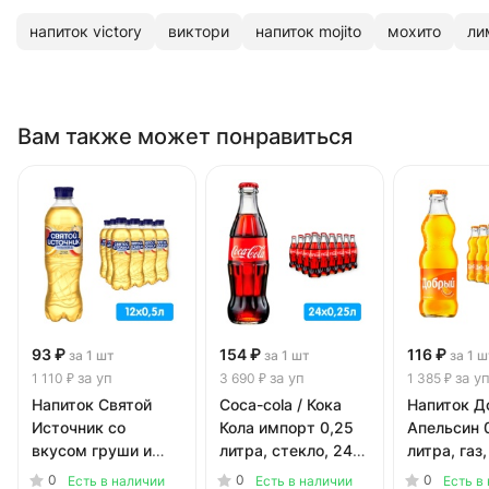
напиток victory
виктори
напиток mojito
мохито
ли
Вам также может понравиться
93 ₽
154 ₽
116 ₽
за 1 шт
за 1 шт
за 1 ш
за уп
за уп
за у
1 110 ₽
3 690 ₽
1 385 ₽
Напиток Святой
Coca-cola / Кока
Напиток Д
Источник со
Кола импорт 0,25
Апельсин 
вкусом груши и
литра, стекло, 24
литра, газ,
цитруса 0.5 литра,
шт. в уп.
12 шт. в уп
0
0
0
Есть в наличии
Есть в наличии
Есть в