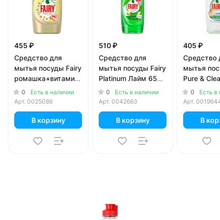
455 ₽
510 ₽
405 ₽
Средство для
Средство для
Средство 
мытья посуды Fairy
мытья посуды Fairy
мытья пос
ромашка+витамин
Platinum Лайм 650
Pure & Cle
Е 900 мл
мл
0
0
0
Есть в наличии
Есть в наличии
Есть в
Арт.
0025086
Арт.
0042663
Арт.
001964
В корзину
В корзину
В кор