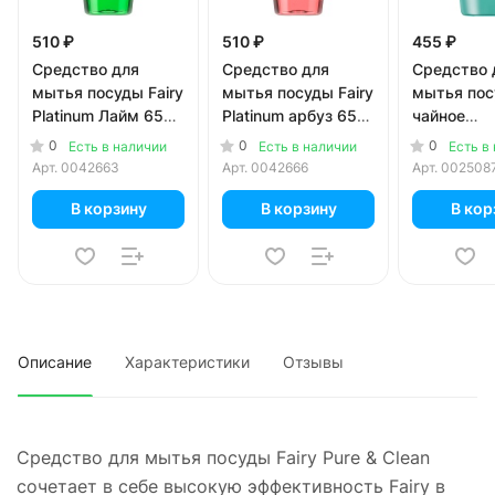
510 ₽
510 ₽
455 ₽
Средство для
Средство для
Средство 
мытья посуды Fairy
мытья посуды Fairy
мытья пос
Platinum Лайм 650
Platinum арбуз 650
чайное
мл
мл
дерево+мя
0
0
0
Есть в наличии
Есть в наличии
Есть в
мл
Арт.
0042663
Арт.
0042666
Арт.
002508
В корзину
В корзину
В кор
Описание
Характеристики
Отзывы
Средство для мытья посуды Fairy Pure & Clean
сочетает в себе высокую эффективность Fairy в