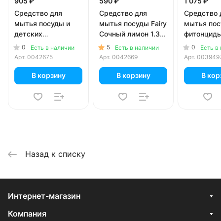
905 ₽
590 ₽
1 075 ₽
Средство для
Средство для
Средство 
мытья посуды и
мытья посуды Fairy
мытья пос
детских
Сочный лимон 1.35
фитонциды
принадлежностей
литра
0
5
0
Есть в наличии
Есть в наличии
Есть в
Mama Ultimate
Арт.
0042675
Арт.
0042669
Арт.
003949
Лимон концентрат
1.3 литра
В корзину
В корзину
В кор
Назад к списку
Интернет-магазин
Компания