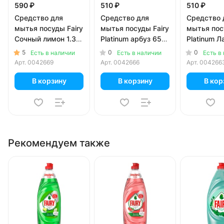
590 ₽
510 ₽
510 ₽
Средство для
Средство для
Средство 
мытья посуды Fairy
мытья посуды Fairy
мытья пос
Сочный лимон 1.35
Platinum арбуз 650
Platinum 
литра
мл
мл
5
0
0
Есть в наличии
Есть в наличии
Есть в
Арт.
0042669
Арт.
0042666
Арт.
004266
В корзину
В корзину
В кор
Рекомендуем также