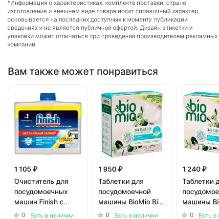
*Информация о характеристиках, комплекте поставки, стране
изготовления и внешнем виде товара носит справочный характер,
основывается на последних доступных к моменту публикации
сведениях и не является публичной офертой. Дизайн этикетки и
упаковки может отличаться при проведении производителем рекламных
компаний.
Вам также может понравиться
1 105 ₽
1 950 ₽
1 240 ₽
Очиститель для
Таблетки для
Таблетки 
посудомоечных
посудомоечной
посудомое
машин Finish с
машины BioMio Bio-
машины Bi
ароматом лимона
Total Эвкалипт 50
Total Эвка
0
0
0
Есть в наличии
Есть в наличии
Есть в