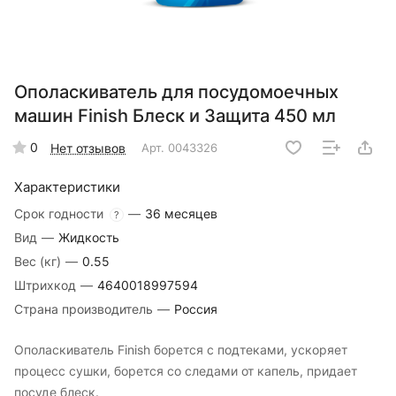
Ополаскиватель для посудомоечных
машин Finish Блеск и Защита 450 мл
0
Нет отзывов
Арт.
0043326
Характеристики
Срок годности
—
36 месяцев
?
Вид
—
Жидкость
Вес (кг)
—
0.55
Штрихкод
—
4640018997594
Страна производитель
—
Россия
Ополаскиватель Finish борется с подтеками, ускоряет
процесс сушки, борется со следами от капель, придает
посуде блеск.