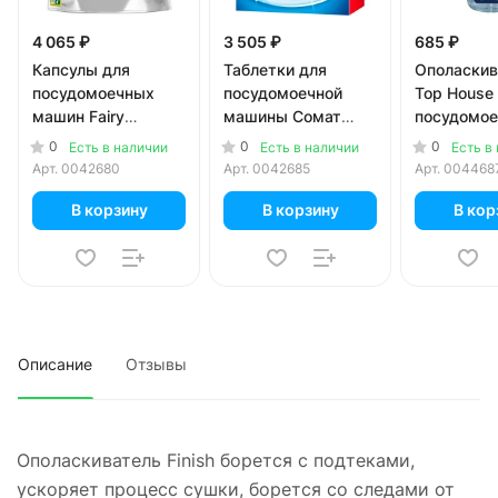
4 065 ₽
3 505 ₽
685 ₽
Капсулы для
Таблетки для
Ополаскив
посудомоечных
посудомоечной
Top House
машин Fairy
машины Сомат
посудомо
Platinum All-in-1
Classic 85 шт
машин 1 л
0
0
0
Есть в наличии
Есть в наличии
Есть в
Лимон 70 шт
Арт.
0042680
Арт.
0042685
Арт.
004468
В корзину
В корзину
В кор
Описание
Отзывы
Ополаскиватель Finish борется с подтеками,
ускоряет процесс сушки, борется со следами от