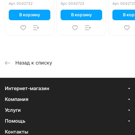
250 мл
шт
шт
Арт.
0042732
Арт.
0042723
Арт.
004272
В корзину
В корзину
В кор
Назад к списку
Интернет-магазин
Компания
Услуги
Помощь
Контакты