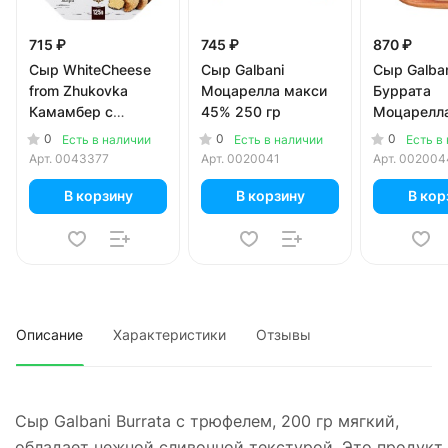
715 ₽
745 ₽
870 ₽
Сыр WhiteCheese
Сыр Galbani
Сыр Galba
from Zhukovka
Моцарелла макси
Буррата
Камамбер с
45% 250 гр
Моцарелл
черным трюфелем
50% 125 г
0
0
0
Есть в наличии
Есть в наличии
Есть в
50% 125 гр
Арт.
0043377
Арт.
0020041
Арт.
002004
В корзину
В корзину
В кор
Описание
Характеристики
Отзывы
Сыр Galbani Burrata с трюфелем, 200 гр мягкий,
обладает нежной сливочной текстурой. Это продукт