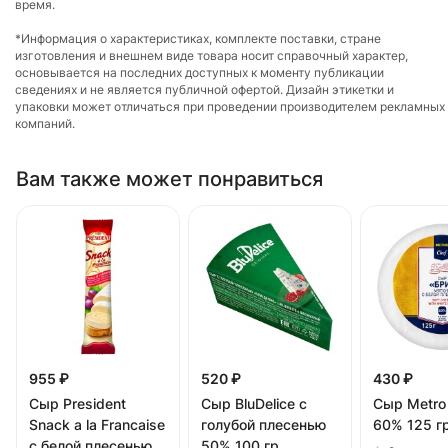
время.
*Информация о характеристиках, комплекте поставки, стране
изготовления и внешнем виде товара носит справочный характер,
основывается на последних доступных к моменту публикации
сведениях и не является публичной офертой. Дизайн этикетки и
упаковки может отличаться при проведении производителем рекламных
компаний.
Вам также может понравиться
955 ₽
520 ₽
430 ₽
Сыр President
Сыр BluDelice c
Сыр Metro
Snack a la Francaise
голубой плесенью
60% 125 г
с белой плесенью
50% 100 гр