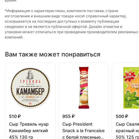
время.
*Информация о характеристиках, комплекте поставки, стране
изготовления и внешнем виде товара носит справочный характер,
основывается на последних доступных к моменту публикации
сведениях и не является публичной офертой. Дизайн этикетки и
упаковки может отличаться при проведении производителем рекламных
компаний.
Вам также может понравиться
510 ₽
955 ₽
500 ₽
Сыр Тревиль нуар
Сыр President
Сыр Сваля
Камамбер мягкий
Snack a la Francaise
красный н
45% 130 гр
с белой плесенью
50% 125 г