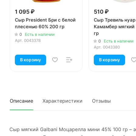
1 095 ₽
510 ₽
Сыр President Бри с белой
Сыр Тревиль нуар
плесенью 60% 200 гр
Камамбер мягкий
гр
0
Есть в наличии
Арт.
0043378
0
Есть в наличии
Арт.
0043380
В корзину
В корзину
Описание
Характеристики
Отзывы
Сыр мягкий Galbani Моцарелла мини 45% 100 гр – э