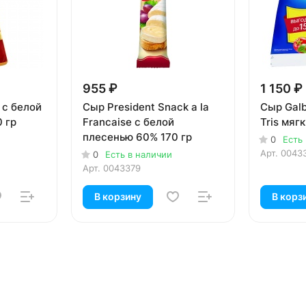
955 ₽
1 150 ₽
 с белой
Сыр President Snack a la
Сыр Gal
 гр
Francaise с белой
Tris мяг
плесенью 60% 170 гр
0
Есть
Арт.
0043
0
Есть в наличии
Арт.
0043379
В корзину
В корз