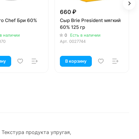
660 ₽
ro Chef Бри 60%
Сыр Brie President мягкий
60% 125 гр
 в наличии
0
Есть в наличии
370
Арт.
0027744
ину
В корзину
 Текстура продукта упругая,