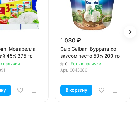
1 030 ₽
bani Моцарелла
Сыр Galbani Буррата со
кий 45% 375 гр
вкусом песто 50% 200 гр
 в наличии
0
Есть в наличии
391
Арт.
0043386
ину
В корзину