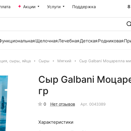
8
плата
Акции
Услуги
Поддержка
Функциональная
Щелочная
Лечебная
Детская
Родниковая
Пр
ция, сыры, яйца
Сыры
Мягкий
Сыр Galbani Моцарелла ми
Сыр Galbani Моцар
гр
0
Нет отзывов
Арт.
0043389
Характеристики