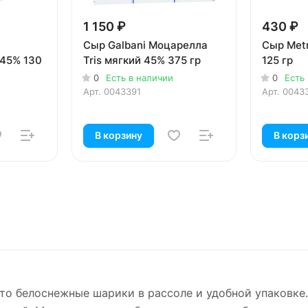
1 150 ₽
430 ₽
Сыр Galbani Моцарелла
Сыр Met
 45% 130
Tris мягкий 45% 375 гр
125 гр
0
Есть в наличии
0
Есть
Арт.
0043391
Арт.
0043
В корзину
В корз
то белоснежные шарики в рассоле и удобной упаковке.