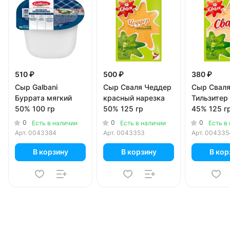
510 ₽
500 ₽
380 ₽
Сыр Galbani
Сыр Сваля Чеддер
Сыр Свал
Буррата мягкий
красный нарезка
Тильзитер
50% 100 гр
50% 125 гр
45% 125 г
0
0
0
Есть в наличии
Есть в наличии
Есть в
Арт.
0043384
Арт.
0043353
Арт.
004335
В корзину
В корзину
В кор