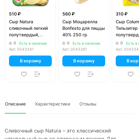
510 ₽
560 ₽
310 ₽
Сыр Natura
Сыр Моцарелла
Сыр Colum
сливочный легкий
Bonfesto для пиццы
Тильзитер
полутвердый,
40% 250 гр
полутверд
нарезка 16% 150 гр
нарезка 4
0
0
0
Есть в наличии
Есть в наличии
Есть в
Арт.
0043341
Арт.
0043381
Арт.
004334
В корзину
В корзину
В кор
Описание
Характеристики
Отзывы
Сливочный сыр Natura – это классический
натуральный сыр со сливочным вкусом. Для