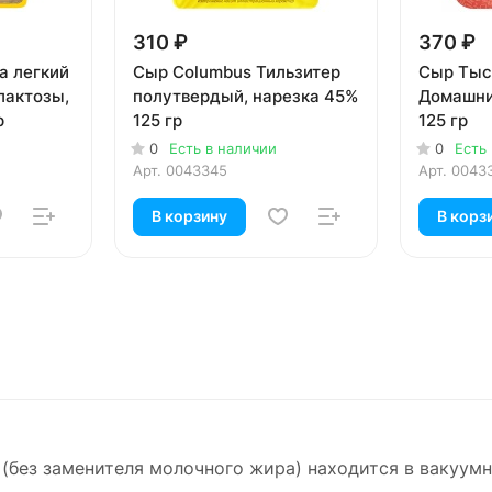
310 ₽
370 ₽
ia легкий
Сыр Columbus Тильзитер
Сыр Тыс
лактозы,
полутвердый, нарезка 45%
Домашни
р
125 гр
125 гр
0
Есть в наличии
0
Есть
Арт.
0043345
Арт.
0043
В корзину
В корз
 (без заменителя молочного жира) находится в вакуумн