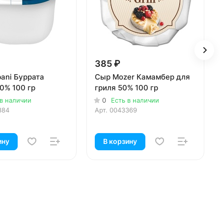
385 ₽
ani Буррата
Сыр Mozer Камамбер для
0% 100 гр
гриля 50% 100 гр
 в наличии
0
Есть в наличии
384
Арт.
0043369
ину
В корзину