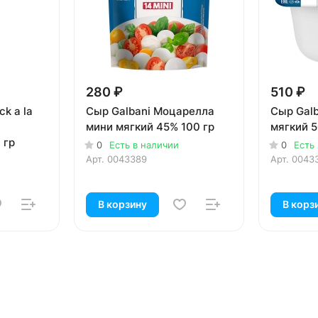
280 ₽
510 ₽
k a la
Сыр Galbani Моцарелла
Сыр Galb
мини мягкий 45% 100 гр
мягкий 5
 гр
0
Есть в наличии
0
Есть
Арт.
0043389
Арт.
0043
В корзину
В корз