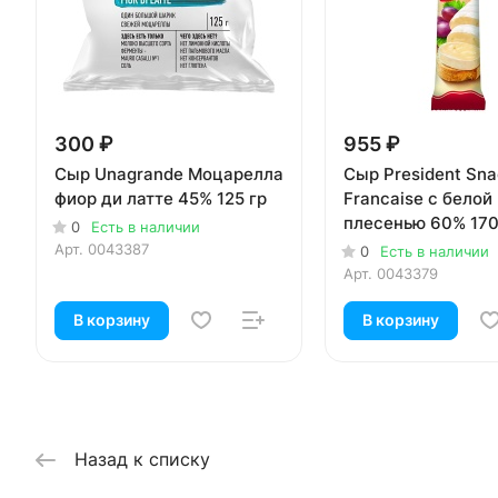
300 ₽
955 ₽
Сыр Unagrande Моцарелла
Сыр President Snac
фиор ди латте 45% 125 гр
Francaise с белой
плесенью 60% 170
0
Есть в наличии
Арт.
0043387
0
Есть в наличии
Арт.
0043379
В корзину
В корзину
Назад к списку