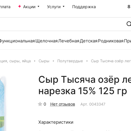
8
плата
Акции
Услуги
Поддержка
Функциональная
Щелочная
Лечебная
Детская
Родниковая
Пр
ция, сыры, яйца
Сыры
Полутвердые
Сыр Тысяча озёр лег
Сыр Тысяча озёр л
нарезка 15% 125 гр
0
Нет отзывов
Арт.
0043347
Характеристики