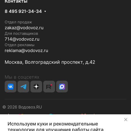
Контакты
8 495 921-34-34
Отдел продаж
zakaz@vodovoz.ru
Для поставщиков
714@vodovoz.ru
Отдел рекламы
reklama@vodovoz.ru
Москва, Волгоградский проспект, д.42
Мы в соцсетях
© 2026 Водовоз.RU
✕
Используем куки и рекомендательные
Конфиденциальность
Оферта
технологии для улучшения работы сайта