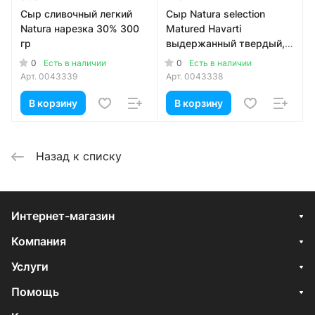
Сыр сливочный легкий
Сыр Natura selection
Natura нарезка 30% 300
Matured Havarti
гр
выдержанный твердый,
нарезка 45% 150 гр
0
0
Есть в наличии
Есть в наличии
Арт.
0043339
Арт.
0043338
В корзину
В корзину
Назад к списку
Интернет-магазин
Компания
Услуги
Помощь