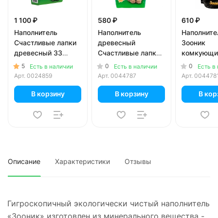
1 100 ₽
580 ₽
610 ₽
Наполнитель
Наполнитель
Наполните
Счастливые лапки
древесный
Зооник
древесный 33
Счастливые лапки
комкующи
литра
16 л
углем 5 л
5
0
0
Есть в наличии
Есть в наличии
Есть в
Арт.
0024859
Арт.
0044787
Арт.
004478
В корзину
В корзину
В кор
Описание
Характеристики
Отзывы
Гигроскопичный экологически чистый наполнитель
«Зооник» изготовлен из минерального вещества -