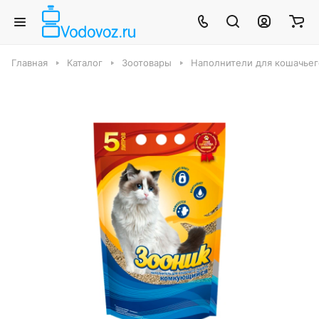
Главная
Каталог
Зоотовары
Наполнители для кошачьег