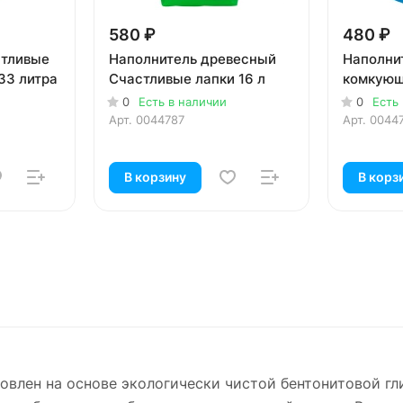
580 ₽
480 ₽
стливые
Наполнитель древесный
Наполни
33 литра
Счастливые лапки 16 л
комкующ
0
Есть в наличии
0
Есть
Арт.
0044787
Арт.
0044
В корзину
В корз
товлен на основе экологически чистой бентонитовой г