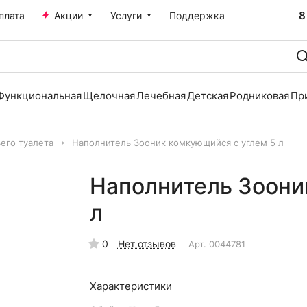
8
плата
Акции
Услуги
Поддержка
Функциональная
Щелочная
Лечебная
Детская
Родниковая
Пр
его туалета
Наполнитель Зооник комкующийся с углем 5 л
Наполнитель Зоони
л
0
Нет отзывов
Арт.
0044781
Характеристики