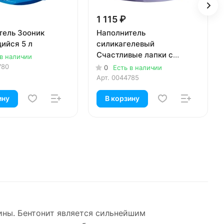
1 115 ₽
тель Зооник
Наполнитель
ийся 5 л
силикагелевый
Счастливые лапки с
 в наличии
ароматом лаванды 3,8 л
780
0
Есть в наличии
Арт.
0044785
ину
В корзину
лины. Бентонит является сильнейшим