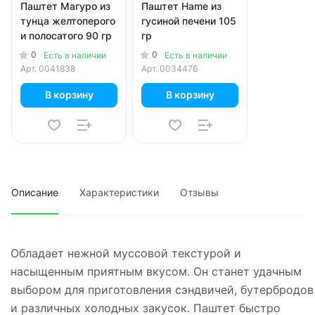
Паштет Магуро из
Паштет Hame из
тунца желтоперого
гусиной печени 105
и полосатого 90 гр
гр
0
0
Есть в наличии
Есть в наличии
Арт.
0041838
Арт.
0034476
В корзину
В корзину
Описание
Характеристики
Отзывы
Обладает нежной муссовой текстурой и
насыщенным приятным вкусом. Он станет удачным
выбором для приготовления сэндвичей, бутербродов
и различных холодных закусок. Паштет быстро