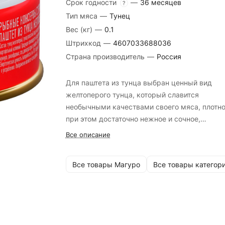
Срок годности
—
36 месяцев
?
Тип мяса
—
Тунец
Вес (кг)
—
0.1
Штрихкод
—
4607033688036
Страна производитель
—
Россия
Для паштета из тунца выбран ценный вид
желтоперого тунца, который славится
необычными качествами своего мяса, плотно
при этом достаточно нежное и сочное,
напоминающее по вкусу курицу или телятину
Все описание
Все товары Магуро
Все товары категор