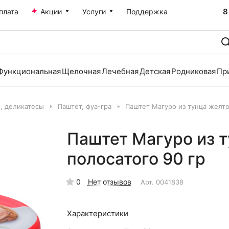
8
плата
Акции
Услуги
Поддержка
Функциональная
Щелочная
Лечебная
Детская
Родниковая
Пр
и, деликатесы
Паштет, фуа-гра
Паштет Магуро из тунца желто
Паштет Магуро из т
полосатого 90 гр
0
Нет отзывов
Арт.
0041838
Характеристики