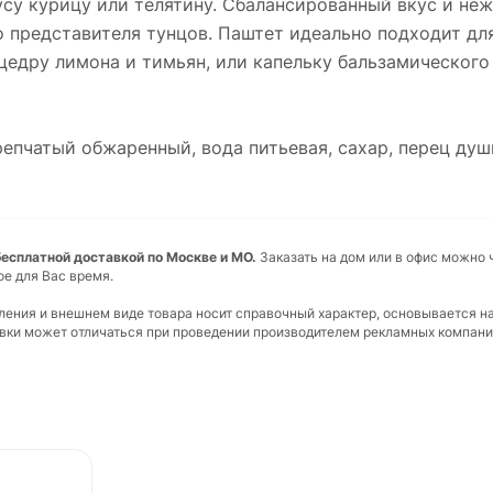
су курицу или телятину. Сбалансированный вкус и не
 представителя тунцов. Паштет идеально подходит для
цедру лимона и тимьян, или капельку бальзамического
 репчатый обжаренный, вода питьевая, сахар, перец ду
бесплатной доставкой по Москве и МО.
Заказать на дом или в офис можно 
ое для Вас время.
вления и внешнем виде товара носит справочный характер, основывается н
ковки может отличаться при проведении производителем рекламных компани