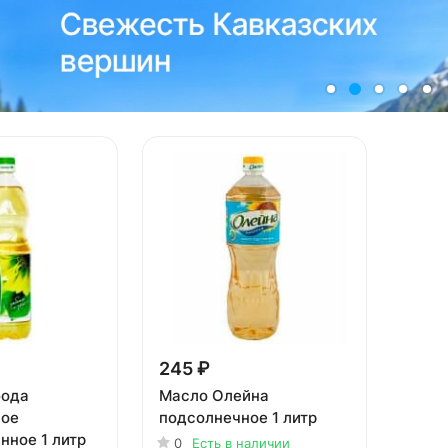
245 ₽
бода
Масло Олейна
ное
подсолнечное 1 литр
нное 1 литр
0
Есть в наличии