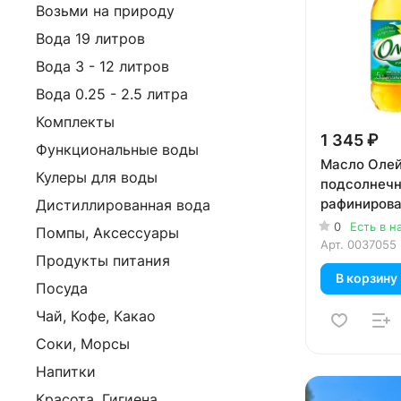
Возьми на природу
Вода 19 литров
Вода 3 - 12 литров
Вода 0.25 - 2.5 литра
Комплекты
1 345 ₽
Функциональные воды
Масло Оле
Кулеры для воды
подсолнеч
рафиниров
Дистиллированная вода
дезодориро
0
Есть в н
Помпы, Аксессуары
литров
Арт.
0037055
Продукты питания
В корзину
Посуда
Чай, Кофе, Какао
Соки, Морсы
Напитки
Реклама
Красота, Гигиена