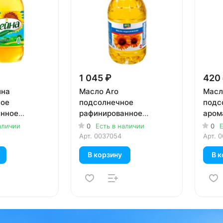
1 045 ₽
420
йна
Масло Aro
Масл
ное
подсолнечное
подс
анное
рафинированное
аром
ванное 5
дезодорированное 5
нера
аличии
0
Есть в наличии
0
Е
литров
перв
Арт.
0037054
Арт.
0
В корзину
В к