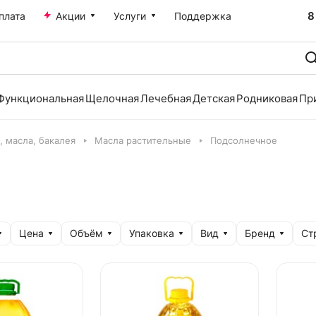
8
плата
Акции
Услуги
Поддержка
Функциональная
Щелочная
Лечебная
Детская
Родниковая
Пр
, масла, бакалея
Масла растительные
Подсолнечное
Цена
Объём
Упаковка
Вид
Бренд
Ст