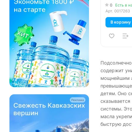
0
Есть в н
Арт.
0017263
В корзину
Подсолнечное
содержит ун
мощнейшим а
превышающем
детям. Оно с
сказывается 
Реклама
системы. Это
масла укрепи
быструю дост