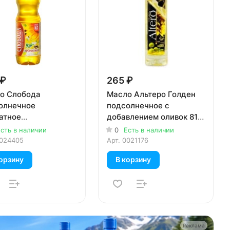
 ₽
265 ₽
о Слобода
Масло Альтеро Голден
олнечное
подсолнечное с
атное
добавлением оливок 810
финированное
мл
сть в наличии
0
Есть в наличии
ый отжим 1 литр
024405
Арт.
0021176
орзину
В корзину
Реклама