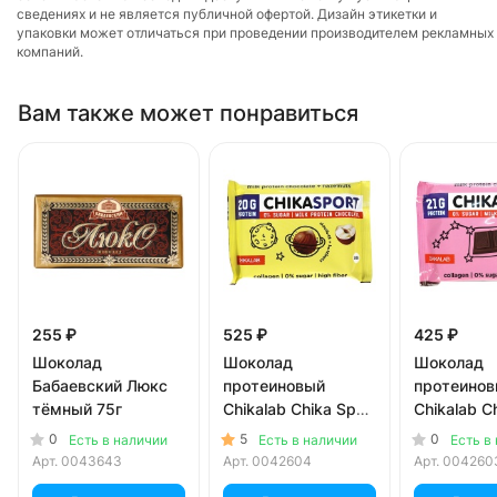
сведениях и не является публичной офертой. Дизайн этикетки и
упаковки может отличаться при проведении производителем рекламных
компаний.
Вам также может понравиться
255 ₽
525 ₽
425 ₽
Шоколад
Шоколад
Шоколад
Бабаевский Люкс
протеиновый
протеино
тёмный 75г
Chikalab Chika Sport
Chikalab C
молочный с
молочный 
0
5
0
Есть в наличии
Есть в наличии
Есть в
фундуком без
сахара 100
Арт.
0043643
Арт.
0042604
Арт.
004260
сахара 100 гр