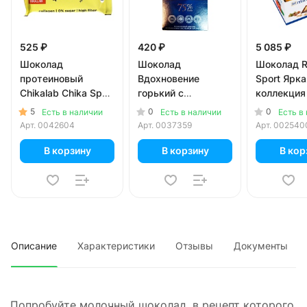
525 ₽
420 ₽
5 085 ₽
Шоколад
Шоколад
Шоколад Ri
протеиновый
Вдохновение
Sport Ярка
Chikalab Chika Sport
горький с
коллекция
молочный с
миндалем 75%
мини-шоко
5
0
0
Есть в наличии
Есть в наличии
Есть в
фундуком без
какао 100 гр
вкусов 140
Арт.
0042604
Арт.
0037359
Арт.
002540
сахара 100 гр
В корзину
В корзину
В кор
Описание
Характеристики
Отзывы
Документы
Попробуйте молочный шоколад, в рецепт которого