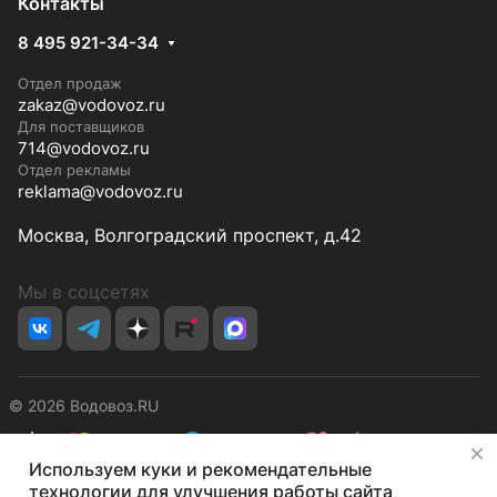
Контакты
8 495 921-34-34
Отдел продаж
zakaz@vodovoz.ru
Для поставщиков
714@vodovoz.ru
Отдел рекламы
reklama@vodovoz.ru
Москва, Волгоградский проспект, д.42
Мы в соцсетях
© 2026 Водовоз.RU
✕
Используем куки и рекомендательные
Конфиденциальность
Оферта
технологии для улучшения работы сайта