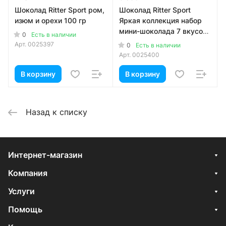
Шоколад Ritter Sport ром,
Шоколад Ritter Sport
изюм и орехи 100 гр
Яркая коллекция набор
мини-шоколада 7 вкусов
0
Есть в наличии
1400 гр
Арт.
0025397
0
Есть в наличии
Арт.
0025400
В корзину
В корзину
Назад к списку
Интернет-магазин
Компания
Услуги
Помощь