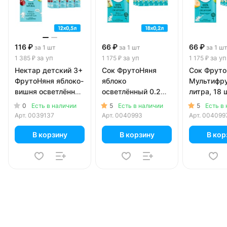
116 ₽
66 ₽
66 ₽
за 1 шт
за 1 шт
за 1 ш
за уп
за уп
за уп
1 385 ₽
1 175 ₽
1 175 ₽
Нектар детский 3+
Сок ФрутоНяня
Сок Фруто
ФрутоНяня яблоко-
яблоко
Мультифру
вишня осветлённый
осветлённый 0.2
литра, 18 ш
0.5 литра, 12 шт. в
литра, 18 шт. в уп.
0
5
5
Есть в наличии
Есть в наличии
Есть в
уп.
Арт.
0039137
Арт.
0040993
Арт.
004099
В корзину
В корзину
В кор