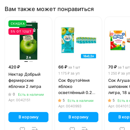
Вам также может понравиться
СКИДКА
5% ОТ 12ШТ
420 ₽
66 ₽
70 ₽
за 1 шт
за 1 шт
за уп
за у
1 175 ₽
1 250 ₽
Нектар Добрый
фермерские
Сок ФрутоНяня
Сок Агуша
яблочки 2 литра
яблоко
шиповник 
осветлённый 0.2
литра, 18 ш
0
Есть в наличии
литра, 18 шт. в уп.
Арт.
0042151
5
5
Есть в наличии
Есть в
Арт.
0040993
Арт.
004101
В корзину
В корзину
В кор