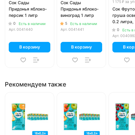
за уп
1 175 ₽
Сок Сады
Сок Сады
Придонья яблоко-
Придонья яблоко-
Сок Фруто
персик 1 литр
виноград 1 литр
груша осв
0.2 литра, 
0
5
Есть в наличии
Есть в наличии
уп.
Арт.
0041440
Арт.
0041441
0
Есть в
Арт.
004099
В корзину
В корзину
В кор
Рекомендуем также