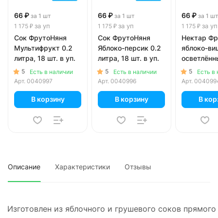
66 ₽
66 ₽
66 ₽
за 1 шт
за 1 шт
за 1 ш
за уп
за уп
за уп
1 175 ₽
1 175 ₽
1 175 ₽
Сок ФрутоНяня
Сок ФрутоНяня
Нектар Фр
Мультифрукт 0.2
Яблоко-персик 0.2
яблоко-ви
литра, 18 шт. в уп.
литра, 18 шт. в уп.
осветлённ
литра, 18 ш
5
5
5
Есть в наличии
Есть в наличии
Есть в
Арт.
0040997
Арт.
0040996
Арт.
004099
В корзину
В корзину
В кор
Описание
Характеристики
Отзывы
Изготовлен из яблочного и грушевого соков прямого