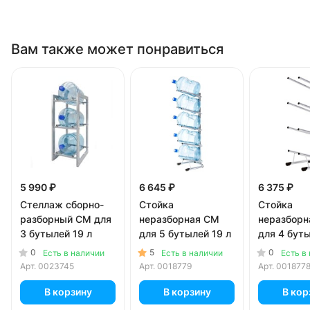
Вам также может понравиться
5 990 ₽
6 645 ₽
6 375 ₽
Стеллаж сборно-
Стойка
Стойка
разборный СМ для
неразборная СМ
неразборн
3 бутылей 19 л
для 5 бутылей 19 л
для 4 буты
0
5
0
Есть в наличии
Есть в наличии
Есть в
Арт.
0023745
Арт.
0018779
Арт.
001877
В корзину
В корзину
В кор