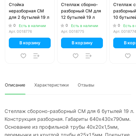
Стойка
Стеллаж сборно-
Стеллаж с
неразборная СМ
разборный СМ для
разборный
для 2 бутылей 19 л
12 бутылей 19 л
10 бутылей
0
0
0
Есть в наличии
Есть в наличии
Есть в
Арт.
0018776
Арт.
0018775
Арт.
001877
В корзину
В корзину
В кор
Описание
Характеристики
Отзывы
Стеллаж сбороно-разборный СМ для 6 бутылей 19 л.
Конструкция разборная. Габариты 640х430х790мм.
Основание из профильной трубы 40х20х1,5мм,
перемычки из круглой трубы ø25х1,5мм. Покрытие