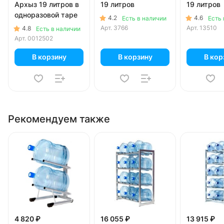
Архыз 19 литров в
19 литров
19 литров
одноразовой таре
4.2
4.6
Есть в наличии
Есть 
Арт.
3766
Арт.
13510
4.8
Есть в наличии
Арт.
0012502
В корзину
В корзину
В кор
Рекомендуем также
4 820 ₽
16 055 ₽
13 915 ₽