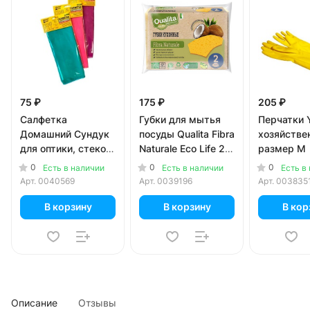
75 ₽
175 ₽
205 ₽
Салфетка
Губки для мытья
Перчатки 
Домашний Сундук
посуды Qualita Fibra
хозяйстве
для оптики, стекол,
Naturale Eco Life 2
размер М
зеркал, из
шт
0
0
0
Есть в наличии
Есть в наличии
Есть в
микрофибры в
Арт.
0040569
Арт.
0039196
Арт.
003835
ассотрименте, 30 x
30 см
В корзину
В корзину
В кор
Описание
Отзывы