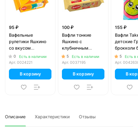
95 ₽
100 ₽
155 ₽
Вафельные
Вафли тонкие
Вафли Take
рулетики Яшкино
Яшкино с
детские Г
со вкусом
клубничным
брокколи 
сгущенного молока
кремом 144 гр
сахара 35 
0
5
5
Есть в наличии
Есть в наличии
Есть в
160 гр
Арт.
0024221
Арт.
0037195
Арт.
004263
В корзину
В корзину
В кор
Описание
Характеристики
Отзывы