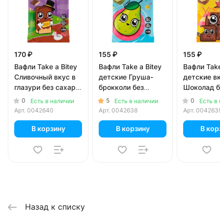
170 ₽
155 ₽
155 ₽
Вафли Take a Bitey
Вафли Take a Bitey
Вафли Take
Сливочный вкус в
детские Груша-
детские в
глазури без сахара
брокколи без
Шоколад б
35 гр
сахара 35 гр
сахара 35 
0
5
0
Есть в наличии
Есть в наличии
Есть в
Арт.
0042640
Арт.
0042638
Арт.
004263
В корзину
В корзину
В кор
Назад к списку