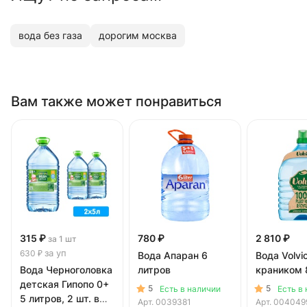
вода без газа
дорогим москва
Вам также может понравиться
315 ₽
780 ₽
2 810 ₽
за 1 шт
за уп
630 ₽
Вода Апаран 6
Вода Volvi
Вода Черноголовка
литров
краником 
детская Гипопо 0+
5
5
Есть в наличии
Есть в
5 литров, 2 шт. в
Арт.
0039381
Арт.
004049