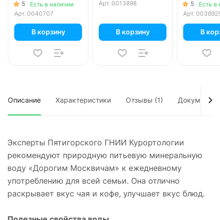
2 шт. в уп.
Арт.
0013898
5
5
Есть в наличии
Есть в
Арт.
0040707
Арт.
003892
В корзину
В корзину
В кор
Описание
Характеристики
Отзывы (1)
Документы
Эксперты Пятигорского ГНИИ Курортологии
рекомендуют природную питьевую минеральную
воду «Дорогим Москвичам» к ежедневному
употреблению для всей семьи. Она отлично
раскрывает вкус чая и кофе, улучшает вкус блюд.
Полезные свойства воды