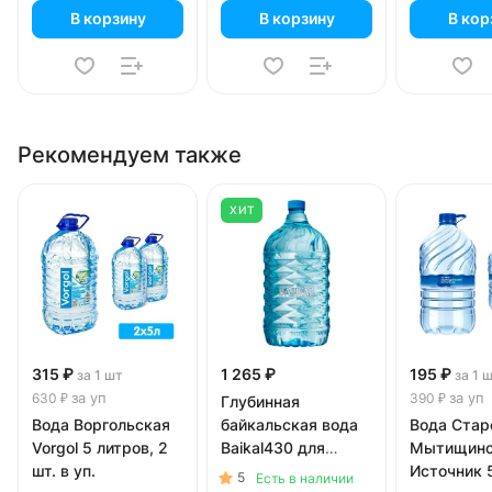
В корзину
В корзину
В кор
Рекомендуем также
ХИТ
315 ₽
1 265 ₽
195 ₽
за 1 шт
за 1 
за уп
за уп
630 ₽
390 ₽
Глубинная
Вода Воргольская
байкальская вода
Вода Стар
Vorgol 5 литров, 2
Baikal430 для
Мытищинс
шт. в уп.
кулера 9 литров
Источник 5
5
Есть в наличии