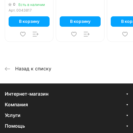
уп.
0
Есть в наличии
Арт.
0043817
В корзину
В корзину
В кор
Назад к списку
Интернет-магазин
Компания
Услуги
Помощь