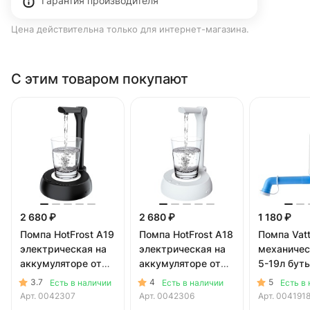
Гарантия производителя
Цена действительна только для интернет-магазина.
С этим товаром покупают
2 680 ₽
2 680 ₽
1 180 ₽
Помпа HotFrost A19
Помпа HotFrost A18
Помпа Vat
электрическая на
электрическая на
механичес
аккумуляторе от
аккумуляторе от
5-19л буты
USB для 5-19л
USB для 5-19л
коробке)
3.7
4
5
Есть в наличии
Есть в наличии
Есть в
бутылей, черная (в
бутылей, белая (в
Арт.
0042307
Арт.
0042306
Арт.
004191
коробке)
коробке)