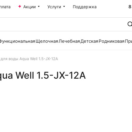
8
плата
Акции
Услуги
Поддержка
Функциональная
Щелочная
Лечебная
Детская
Родниковая
Пр
для воды Aqua Well 1.5-JX-12A
ua Well 1.5-JX-12A