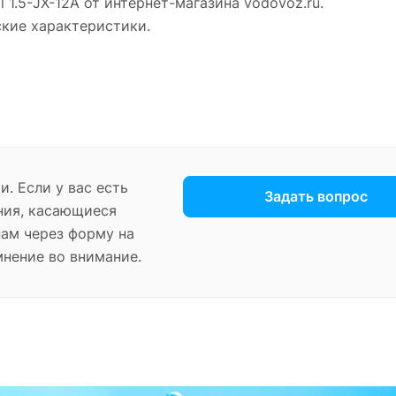
 1.5-JX-12A от интернет-магазина vodovoz.ru.
ские характеристики.
. Если у вас есть
Задать вопрос
ния, касающиеся
нам через форму на
мнение во внимание.