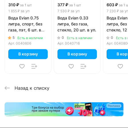
310 ₽
377 ₽
603 ₽
за 1 шт
за 1 шт
за 1 
за уп
за уп
за у
1 855 ₽
7 530 ₽
7 230 ₽
Вода Evian 0.75
Вода Evian 0.33
Вода Evian
литра, спорт, без
литра, без газа,
литра, без 
газа, пэт, 6 шт. в
стекло, 20 шт. в уп.
стекло, 12 
уп.
5
0
0
Есть в наличии
Есть в наличии
Есть в
Арт.
0040606
Арт.
0040716
Арт.
004080
В корзину
В корзину
В кор
Назад к списку
Реклама