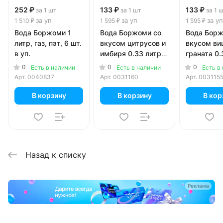
252 ₽
133 ₽
133 ₽
за 1 шт
за 1 шт
за 1 
за уп
за уп
за уп
1 510 ₽
1 595 ₽
1 595 ₽
Вода Боржоми 1
Вода Боржоми со
Вода Борж
литр, газ, пэт, 6 шт.
вкусом цитрусов и
вкусом ви
в уп.
имбиря 0.33 литра,
граната 0.
газ, ж/б, 12 шт. в
газ, ж/б, 1
0
0
0
Есть в наличии
Есть в наличии
Есть в
уп.
уп.
Арт.
0040837
Арт.
0031160
Арт.
003115
В корзину
В корзину
В кор
Назад к списку
Реклама