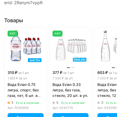
erid: 2Ranym7vppR
Товары
ХИТ
ХИТ
310 ₽
377 ₽
603 ₽
за 1 шт
за 1 шт
за 1 
за уп
за уп
за у
1 855 ₽
7 530 ₽
7 230 ₽
Вода Evian 0.75
Вода Evian 0.33
Вода Evian
литра, спорт, без
литра, без газа,
литра, без 
газа, пэт, 6 шт. в
стекло, 20 шт. в уп.
стекло, 12 
уп.
5
0
0
Есть в наличии
Есть в наличии
Есть в
Арт.
0040606
Арт.
0040716
Арт.
004080