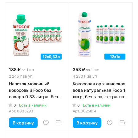
188 ₽
353 ₽
за 1 шт
за 1 шт
за уп
за уп
2 245 ₽
4 230 ₽
Напиток молочный
Кокосовая органическая
кокосовый Foco без
вода натуральная Foco 1
сахара 0.33 литра, без
литр, без газа, тетра-пак,
газа, тетра-пак, 12 шт. в
12 шт. в уп.
0
0
Есть в наличии
Есть в наличии
уп.
Арт.
0035293
Арт.
0025814
В корзину
В корзину