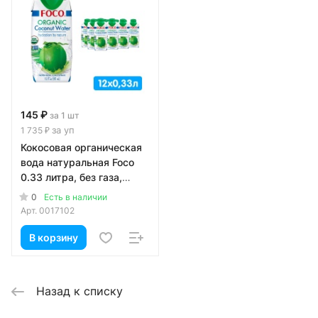
145 ₽
за 1 шт
за уп
1 735 ₽
Кокосовая органическая
вода натуральная Foco
0.33 литра, без газа,
тетра-пак, 12 шт. в уп.
0
Есть в наличии
Арт.
0017102
В корзину
Назад к списку