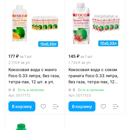
177 ₽
145 ₽
за 1 шт
за 1 шт
за уп
за уп
2 115 ₽
1 735 ₽
Кокосовая вода с манго
Кокосовая вода с соком
Foco 0.33 литра, без газа,
граната Foco 0.33 литра,
тетра-пак, 12 шт. в уп.
без газа, тетра-пак, 12
шт. в уп.
0
0
Есть в наличии
Есть в наличии
Арт.
0017172
Арт.
0017103
В корзину
В корзину