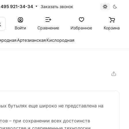
 495 921-34-34
Заказать звонок
Войти
Сравнение
Избранное
Корзина
иродная
Артезианская
Кислородная
овых бутылях еще широко не представлена на
тов – при сохранении всех достоинств
роизводстве и современные технологии