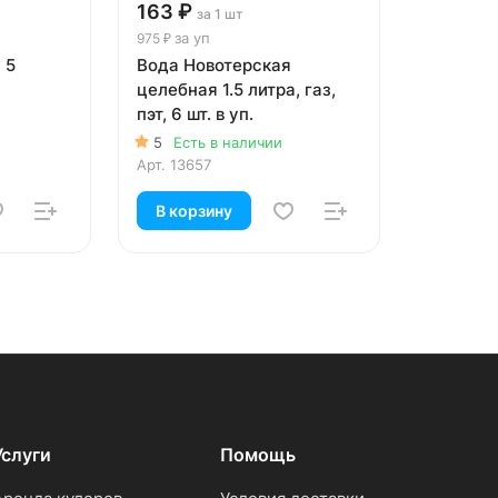
163 ₽
за 1 шт
за уп
975 ₽
 5
Вода Новотерская
целебная 1.5 литра, газ,
пэт, 6 шт. в уп.
5
Есть в наличии
Арт.
13657
В корзину
Услуги
Помощь