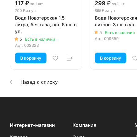
117 ₽
299 ₽
за 1 шт
за 1 шт
за уп
за уп
700 ₽
895 ₽
Вода Новотерская 1.5
Вода Новотерская
литра, без газа, пэт, 6 шт. в
литров, 3 шт. в уп.
уп.
5
Есть в наличии
Арт.
009659
5
Есть в наличии
Арт.
002323
В корзину
В корзину
Назад к списку
Интернет-магазин
Компания