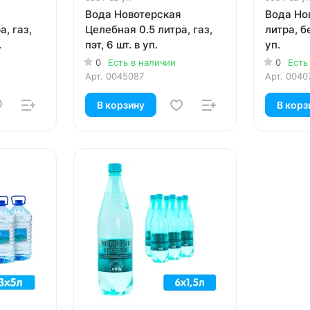
я
Вода Новотерская
Вода Но
, газ,
Целебная 0.5 литра, газ,
литра, бе
.
пэт, 6 шт. в уп.
уп.
0
Есть в наличии
0
Есть
Арт.
0045087
Арт.
0040
В корзину
В корз