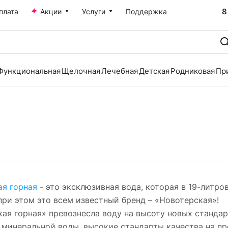
8
плата
Акции
Услуги
Поддержка
Функциональная
Щелочная
Лечебная
Детская
Родниковая
Пр
ая горная
- это эксклюзивная вода, которая в 19-литр
при этом это всем известный бренд – «Новотерская»!
ая горная» превознесла воду на высоту новых стандар
минеральной воды, высокие стандарты качества на п