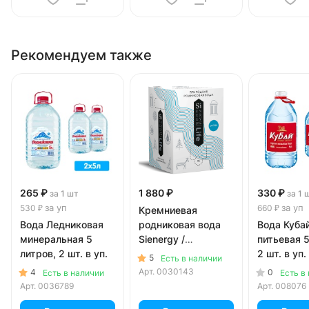
Рекомендуем также
265 ₽
1 880 ₽
330 ₽
за 1 шт
за 1 
за уп
за уп
530 ₽
660 ₽
Кремниевая
Вода Ледниковая
родниковая вода
Вода Куба
минеральная 5
Sienergy /
питьевая 5 литров,
литров, 2 шт. в уп.
Сиэнержи с
2 шт. в уп.
5
Есть в наличии
краником 10
Арт.
0030143
4
0
Есть в наличии
Есть в
литров
Арт.
0036789
Арт.
008076