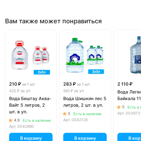
Вам также может понравиться
210 ₽
283 ₽
2 110 ₽
за 1 шт
за 1 шт
за уп
за уп
420 ₽
565 ₽
Вода Леге
Вода Бештау Аква-
Вода Шишкин лес 5
Байкала 11
Вайт 5 литров, 2
литров, 2 шт. в уп.
5
Есть в
шт. в уп.
Арт.
003973
5
Есть в наличии
Арт.
0042129
4.9
Есть в наличии
Арт.
0042990
В корзину
В корзину
В кор