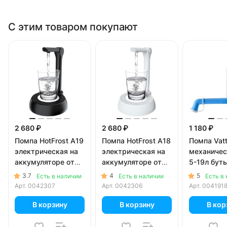
С этим товаром покупают
2 680 ₽
2 680 ₽
1 180 ₽
Помпа HotFrost A19
Помпа HotFrost A18
Помпа Vat
электрическая на
электрическая на
механичес
аккумуляторе от
аккумуляторе от
5-19л буты
USB для 5-19л
USB для 5-19л
коробке)
3.7
4
5
Есть в наличии
Есть в наличии
Есть в
бутылей, черная (в
бутылей, белая (в
Арт.
0042307
Арт.
0042306
Арт.
004191
коробке)
коробке)
В корзину
В корзину
В кор