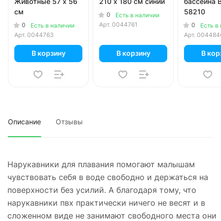
Животные 57 x 56
210 x 180 см синий
бассейна 
см
58210
0
Есть в наличии
Арт.
0044761
0
0
Есть в наличии
Есть в
Арт.
0044763
Арт.
004484
В корзину
В корзину
В кор
Описание
Отзывы
Нарукавники для плавания помогают малышам
чувствовать себя в воде свободно и держаться на
поверхности без усилий. А благодаря тому, что
нарукавники пвх практически ничего не весят и в
сложенном виде не занимают свободного места они