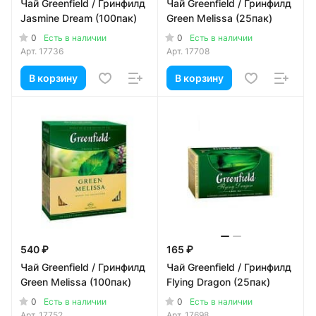
Чай Greenfield / Гринфилд
Чай Greenfield / Гринфилд
Jasmine Dream (100пак)
Green Melissa (25пак)
0
0
Есть в наличии
Есть в наличии
Арт.
17736
Арт.
17708
В корзину
В корзину
540 ₽
165 ₽
Чай Greenfield / Гринфилд
Чай Greenfield / Гринфилд
Green Melissa (100пак)
Flying Dragon (25пак)
0
0
Есть в наличии
Есть в наличии
Арт.
17752
Арт.
17698