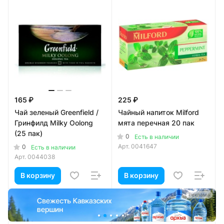
165 ₽
225 ₽
Чай зеленый Greenfield /
Чайный напиток Milford
Гринфилд Milky Oolong
мята перечная 20 пак
(25 пак)
0
Есть в наличии
Арт.
0041647
0
Есть в наличии
Арт.
0044038
В корзину
В корзину
а
Реклама