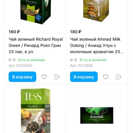
160 ₽
180 ₽
Чай зеленый Richard Royal
Чай зеленый Ahmad Milk
Green / Ричард Роял Грин
Oolong / Ахмад Улун с
25 пак. в уп.
молочным ароматом 25
пак. в уп.
0
0
Есть в наличии
Есть в наличии
Арт.
0020926
Арт.
0012658
В корзину
В корзину