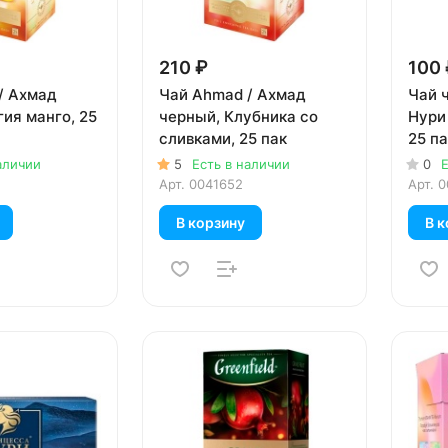
210 ₽
100 
/ Ахмад
Чай Ahmad / Ахмад
Чай 
ия манго, 25
черный, Клубника со
Нури
сливками, 25 пак
25 па
аличии
5
Есть в наличии
0
Е
Арт.
0041652
Арт.
0
В корзину
В к