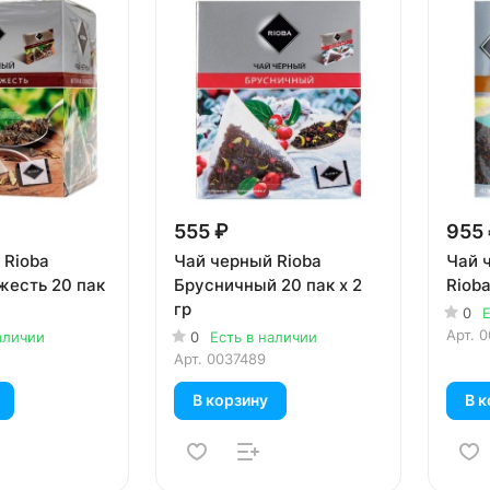
555 ₽
955
 Rioba
Чай черный Rioba
Чай 
жесть 20 пак
Брусничный 20 пак х 2
Rioba
гр
0
Е
Арт.
0
аличии
0
Есть в наличии
Арт.
0037489
В корзину
В к