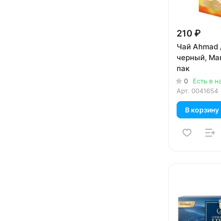
210 ₽
Чай Ahmad 
черный, Маг
пак
0
Есть в н
Арт.
0041654
В корзину