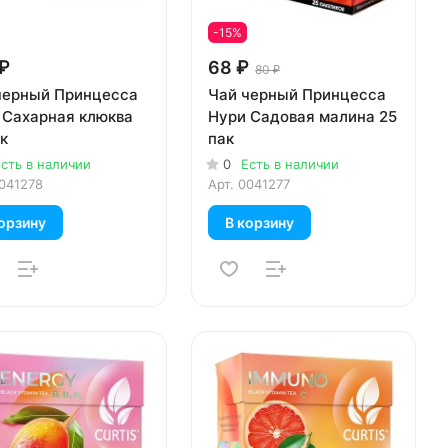
-15%
₽
68 ₽
80 ₽
черный Принцесса
Чай черный Принцесса
 Сахарная клюква
Нури Садовая малина 25
к
пак
сть в наличии
0
Есть в наличии
041278
Арт.
0041277
орзину
В корзину