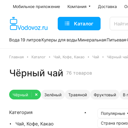
Мобильное приложение
Компания
Доставка
О
Каталог
Вода 19 литров
Кулеры для воды
Минеральная
Питьевая
Главная
Каталог
Чай, Кофе, Какао
Чай
Чёрный ча
Чёрный чай
76 товаров
Чёрный
Зелёный
Травяной
Фруктовый
В 
Категория
Популярные
Страна произ
Чай, Кофе, Какао