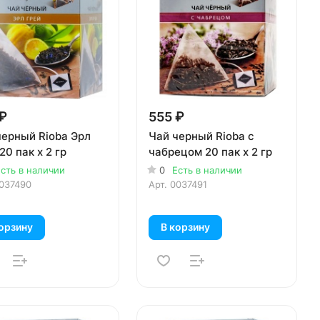
₽
555 ₽
черный Rioba Эрл
Чай черный Rioba с
20 пак х 2 гр
чабрецом 20 пак х 2 гр
сть в наличии
0
Есть в наличии
037490
Арт.
0037491
орзину
В корзину