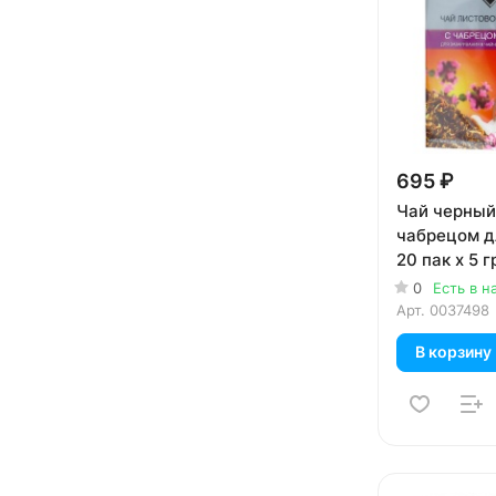
695 ₽
Чай черный
чабрецом д
20 пак х 5 г
0
Есть в н
Арт.
0037498
В корзину