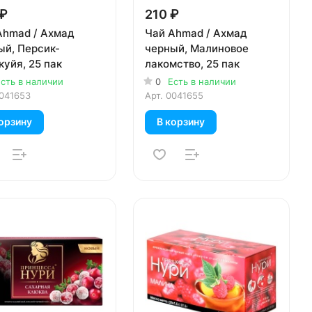
 ₽
210 ₽
Ahmad / Ахмад
Чай Ahmad / Ахмад
ый, Персик-
черный, Малиновое
уйя, 25 пак
лакомство, 25 пак
сть в наличии
0
Есть в наличии
041653
Арт.
0041655
орзину
В корзину