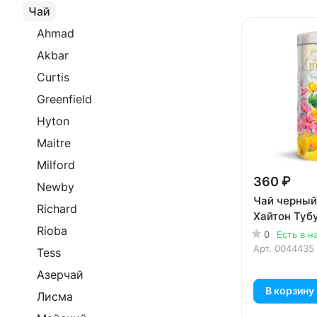
Чай
Ahmad
Akbar
Curtis
Greenfield
Hyton
Maitre
Milford
360 ₽
Newby
Чай черный
Richard
Хайтон Туб
Rioba
0
Есть в н
Арт.
0044435
Tess
Азерчай
В корзину
Лисма