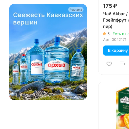
175 ₽
Реклама
Чай Akbar /
Грейпфрут и
пир)
5
Есть в н
Арт.
0042171
В корзину