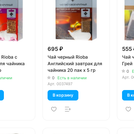
695 ₽
555 
 Rioba с
Чай черный Rioba
Чай 
ля чайника
Английский завтрак для
Грей 
р
чайника 20 пак х 5 гр
0
Е
Арт.
0
аличии
0
Есть в наличии
Арт.
0037497
В корзину
В к