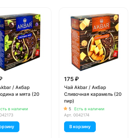
₽
175 ₽
kbar / Акбар
Чай Akbar / Акбар
одина и мята (20
Сливочная карамель (20
пир)
сть в наличии
5
Есть в наличии
042173
Арт.
0042174
орзину
В корзину