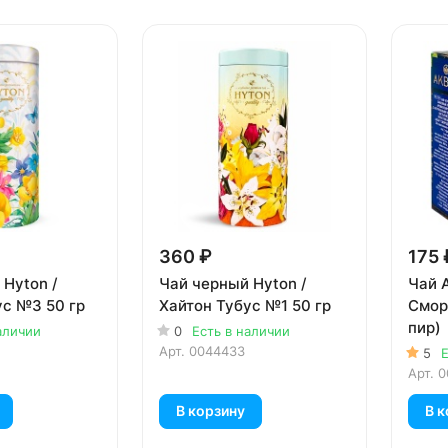
360 ₽
175 
 Hyton /
Чай черный Hyton /
Чай A
ус №3 50 гр
Хайтон Тубус №1 50 гр
Смор
пир)
аличии
0
Есть в наличии
Арт.
0044433
5
Е
Арт.
0
В корзину
В к