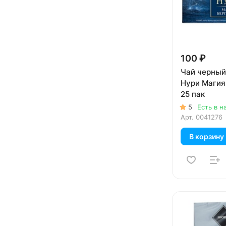
100 ₽
Чай черный
Нури Магия
25 пак
5
Есть в н
Арт.
0041276
В корзину