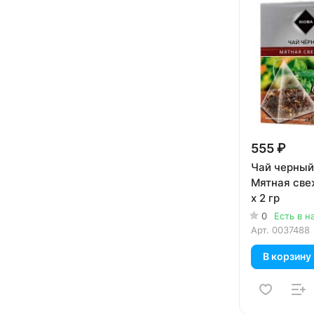
555 ₽
Чай черный
Мятная све
х 2 гр
0
Есть в н
Арт.
0037488
В корзину