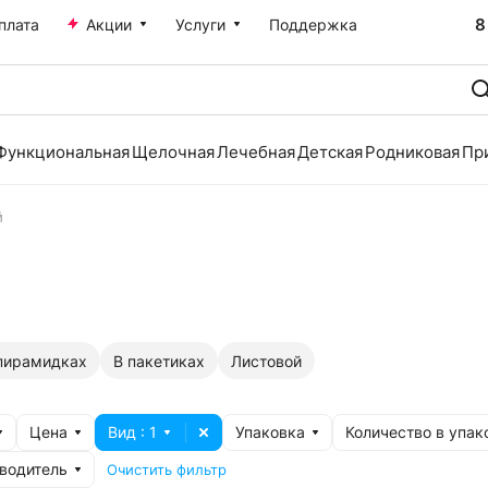
8
плата
Акции
Услуги
Поддержка
Функциональная
Щелочная
Лечебная
Детская
Родниковая
Пр
й
пирамидках
В пакетиках
Листовой
Цена
Вид
: 1
Упаковка
Количество в упак
водитель
Очистить фильтр