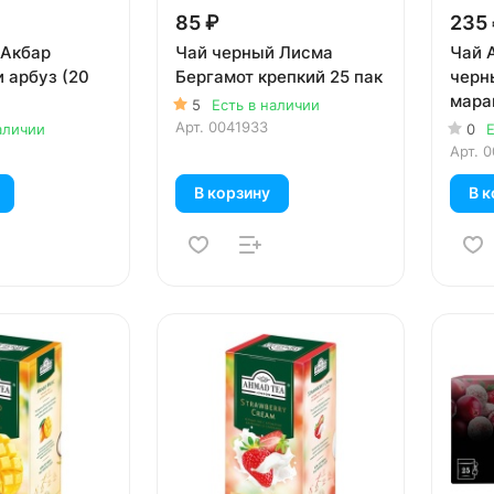
85 ₽
235
 Акбар
Чай черный Лисма
Чай 
 арбуз (20
Бергамот крепкий 25 пак
черн
марак
5
Есть в наличии
Арт.
0041933
аличии
0
Е
Арт.
0
В корзину
В к