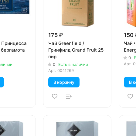
175 ₽
150 
 Принцесса
Чай Greenfield /
Чай 
 бергамота
Гринфилд Grand Fruit 25
Energ
пир
0
Е
Арт.
0
аличии
0
Есть в наличии
Арт.
0041269
В корзину
В к