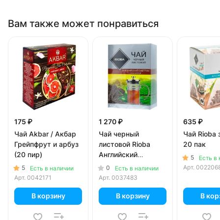
Вам также может понравиться
175 ₽
1 270 ₽
635 ₽
Чай Akbar / Акбар
Чай черный
Чай Rioba
Грейпфрут и арбуз
листовой Rioba
20 пак
(20 пир)
Английский
5
Есть в
Завтрак 400 гр
Арт.
002206
5
0
Есть в наличии
Есть в наличии
Арт.
0042171
Арт.
0037483
В корзину
В корзину
В кор