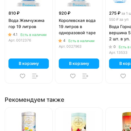
810 ₽
920 ₽
275 ₽
за 1 
за уп
550 ₽
Вода Жемчужина
Королевская вода
гор 19 литров
19 литров в
Вода Горн
одноразовой таре
вершина 5
4.1
Есть в наличии
2 шт. в уп.
Арт.
0012376
4
Есть в наличии
Арт.
0027963
0
Есть в
Арт.
13533
В корзину
В корзину
В кор
Рекомендуем также