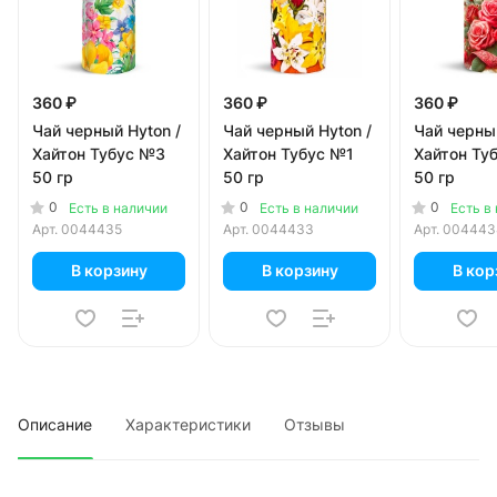
360 ₽
360 ₽
360 ₽
Чай черный Hyton /
Чай черный Hyton /
Чай черный
Хайтон Тубус №3
Хайтон Тубус №1
Хайтон Ту
50 гр
50 гр
50 гр
0
0
0
Есть в наличии
Есть в наличии
Есть в
Арт.
0044435
Арт.
0044433
Арт.
004443
В корзину
В корзину
В кор
Описание
Характеристики
Отзывы