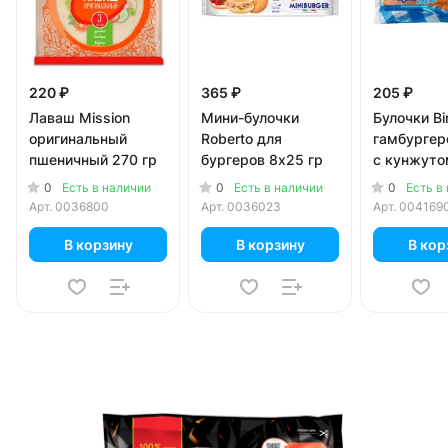
220 ₽
365 ₽
205 ₽
Лаваш Mission
Мини-булочки
Булочки B
оригинальный
Roberto для
гамбургер
пшеничный 270 гр
бургеров 8х25 гр
с кунжуто
252 гр
0
0
0
Есть в наличии
Есть в наличии
Есть в
Арт.
0036800
Арт.
0036023
Арт.
004169
В корзину
В корзину
В кор