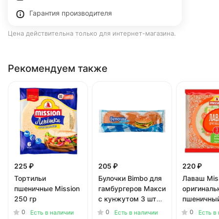
Гарантия производителя
Цена действительна только для интернет-магазина.
Рекомендуем также
225 ₽
205 ₽
220 ₽
Тортильи
Булочки Bimbo для
Лаваш Mis
пшеничные Mission
гамбургеров Макси
оригиналь
250 гр
с кунжутом 3 шт
пшеничный
252 гр
0
0
0
Есть в наличии
Есть в наличии
Есть в