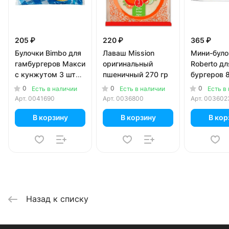
205 ₽
220 ₽
365 ₽
Булочки Bimbo для
Лаваш Mission
Мини-було
гамбургеров Макси
оригинальный
Roberto дл
с кунжутом 3 шт
пшеничный 270 гр
бургеров 
252 гр
0
0
0
Есть в наличии
Есть в наличии
Есть в
Арт.
0041690
Арт.
0036800
Арт.
003602
В корзину
В корзину
В кор
Назад к списку